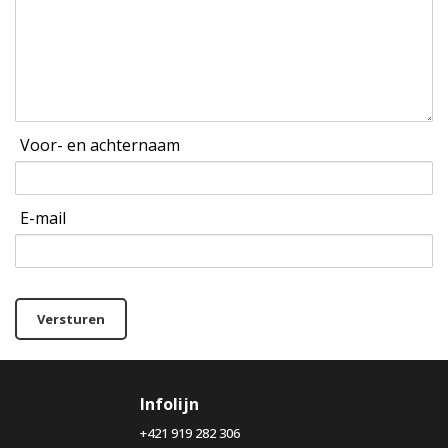
Voor- en achternaam
E-mail
Versturen
Infolijn
+421 919 282 306