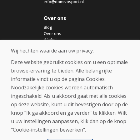
info@domivosport.nl
Over ons
Blog
Over ons
Winkel
Contact
Wij hechten waarde aan uw privacy.
Deze website gebruikt cookies om u een optimale
Aankoop
browse-ervaring te bieden. Alle belangrijke
Eshop
Algemene voorwaarden
informatie vindt u op de pagina Cookies.
Vervoer
Noodzakelijke cookies worden automatisch
Betaling
ingeschakeld. Als u akkoord gaat met alle cookies
Klacht
Retourneren en ruilen van goederen
op deze website, kunt u dit bevestigen door op de
Privacybeleid
knop "Ik ga akkoord en ga verder" te klikken. Wilt
Cookies
u uw instellingen aanpassen, klik dan op de knop
"Cookie-instellingen bewerken".