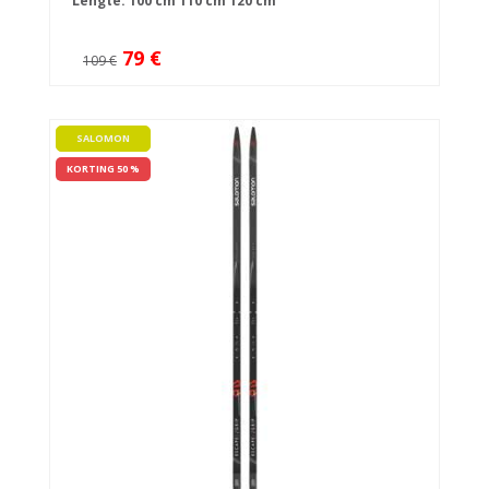
Lengte:
100 cm
110 cm
120 cm
79 €
109 €
SALOMON
KORTING 50 %