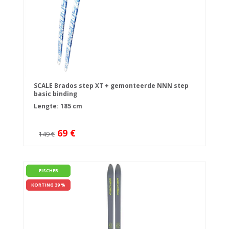
SCALE Brados step XT + gemonteerde NNN step
basic binding
Lengte: 185 cm
69 €
149 €
FISCHER
KORTING 39 %