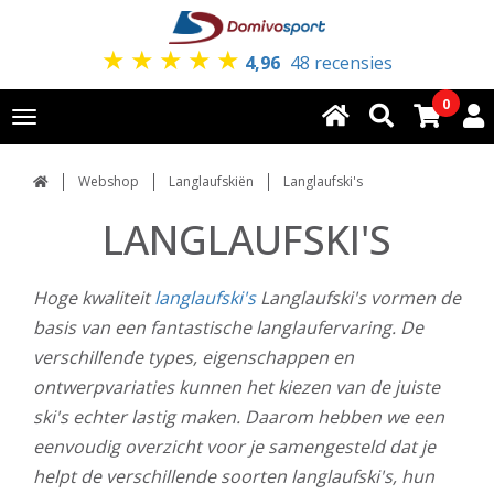
★
★
★
★
★
4,96
48 recensies
0
Toggle
navigation
Webshop
Langlaufskiën
Langlaufski's
LANGLAUFSKI'S
Hoge kwaliteit
langlaufski's
Langlaufski's vormen de
basis van een fantastische langlaufervaring. De
verschillende types, eigenschappen en
ontwerpvariaties kunnen het kiezen van de juiste
ski's echter lastig maken. Daarom hebben we een
eenvoudig overzicht voor je samengesteld dat je
helpt de verschillende soorten langlaufski's, hun