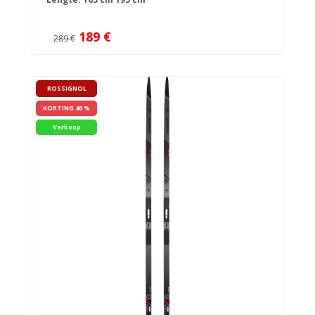
189 €
289 €
ROSSIGNOL
KORTING 40 %
Verkoop