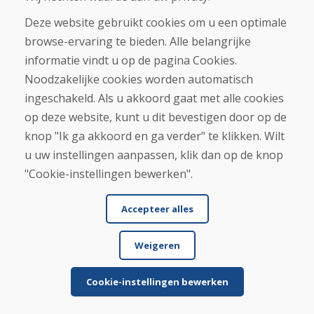
Deze website gebruikt cookies om u een optimale
browse-ervaring te bieden. Alle belangrijke
informatie vindt u op de pagina Cookies.
Noodzakelijke cookies worden automatisch
Jürgen Reinhard , 17.12.2025
ingeschakeld. Als u akkoord gaat met alle cookies
★
★
★
★
★
op deze website, kunt u dit bevestigen door op de
We bestelden een paar gebruikte ski's en
knop "Ik ga akkoord en ga verder" te klikken. Wilt
ontvingen ze binnen vier werkdagen. De ski's zijn
u uw instellingen aanpassen, klik dan op de knop
gebruikt...
"Cookie-instellingen bewerken".
Accepteer alles
Lees meer ...
Weigeren
Cookie-instellingen bewerken
Meer recensies weergeven >