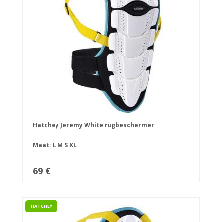
Hatchey Jeremy White rugbeschermer
Maat:
L
M
S
XL
69 €
HATCHEY