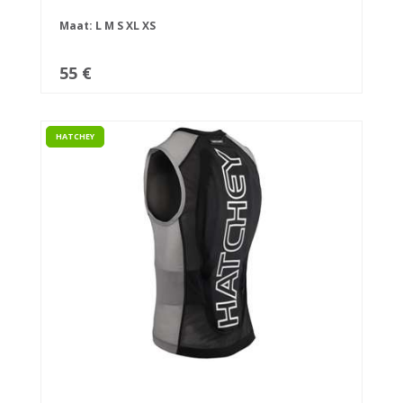
Maat:
L
M
S
XL
XS
55 €
HATCHEY