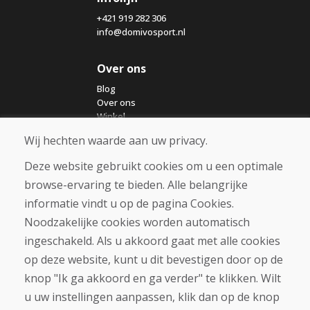
+421 919 282 306
info@domivosport.nl
Over ons
Blog
Over ons
Winkel
Contact
Wij hechten waarde aan uw privacy.
Deze website gebruikt cookies om u een optimale
Aankoop
browse-ervaring te bieden. Alle belangrijke
Eshop
Algemene voorwaarden
informatie vindt u op de pagina Cookies.
Vervoer
Noodzakelijke cookies worden automatisch
Betaling
ingeschakeld. Als u akkoord gaat met alle cookies
Klacht
Retourneren en ruilen van goederen
op deze website, kunt u dit bevestigen door op de
Privacybeleid
knop "Ik ga akkoord en ga verder" te klikken. Wilt
Cookies
u uw instellingen aanpassen, klik dan op de knop