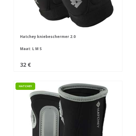
Hatchey kniebeschermer 2.0
Maat:
L
M
S
32 €
HATCHEY