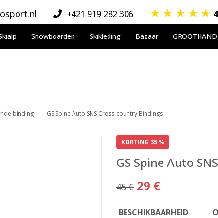
★
★
★
★
★
osport.nl
+421 919 282 306
4
Skialp
Snowboarden
Skikleding
Bazaar
GROOTHAND
ende binding
GS Spine Auto SNS Cross-country Bindings
KORTING 35 %
GS Spine Auto SNS
29 €
45 €
BESCHIKBAARHEID
O