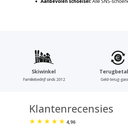
Aanbevolen schoeisel:
Alle SNS-schoen
Skiwinkel
Terugbetal
Familiebedrijf sinds 2012
Geld-terug-gara
Klantenrecensies
★
★
★
★
★
4,96