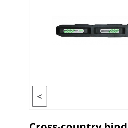
<
Cross-country bin