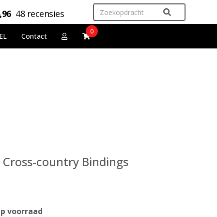
,96
48 recensies
0
EL
Contact
 Cross-country Bindings
p voorraad