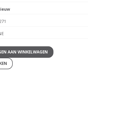
ieuw
271
NE
GEN AAN WINKELWAGEN
JKEN