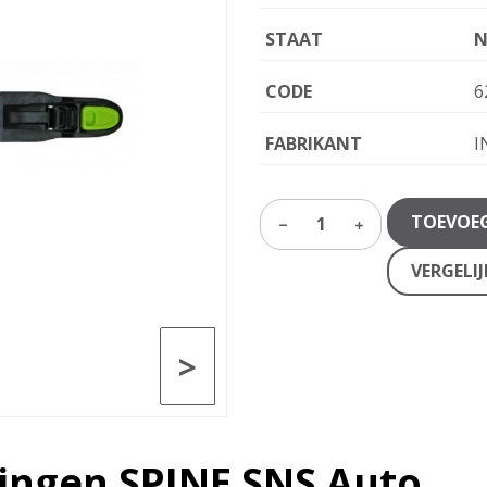
STAAT
N
CODE
6
FABRIKANT
I
TOEVOE
1
VERGELI
>
dingen SPINE SNS Auto