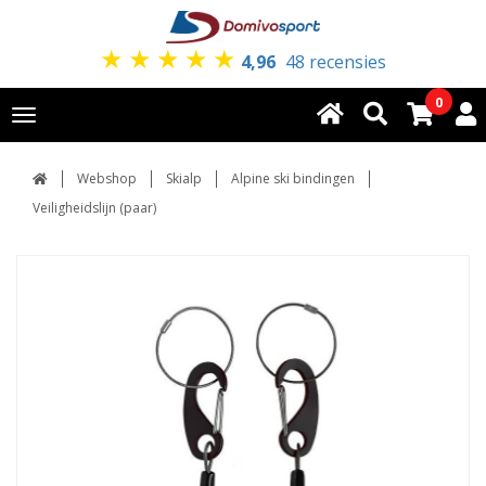
★
★
★
★
★
4,96
48 recensies
0
Toggle
navigation
Webshop
Skialp
Alpine ski bindingen
Veiligheidslijn (paar)