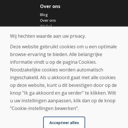
Over ons
Blog
Over ons
Winkel
Contact
Wij hechten waarde aan uw privacy.
Deze website gebruikt cookies om u een optimale
Aankoop
browse-ervaring te bieden. Alle belangrijke
Eshop
Algemene voorwaarden
informatie vindt u op de pagina Cookies.
Vervoer
Noodzakelijke cookies worden automatisch
Betaling
ingeschakeld. Als u akkoord gaat met alle cookies
Klacht
Retourneren en ruilen van goederen
op deze website, kunt u dit bevestigen door op de
Privacybeleid
knop "Ik ga akkoord en ga verder" te klikken. Wilt
Cookies
u uw instellingen aanpassen, klik dan op de knop
"Cookie-instellingen bewerken".
Accepteer alles