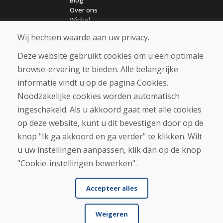
Blog
Over ons
Winkel
Contact
Wij hechten waarde aan uw privacy.
Deze website gebruikt cookies om u een optimale
Aankoop
browse-ervaring te bieden. Alle belangrijke
Eshop
Algemene voorwaarden
informatie vindt u op de pagina Cookies.
Vervoer
Noodzakelijke cookies worden automatisch
Betaling
ingeschakeld. Als u akkoord gaat met alle cookies
Klacht
Retourneren en ruilen van goederen
op deze website, kunt u dit bevestigen door op de
Privacybeleid
knop "Ik ga akkoord en ga verder" te klikken. Wilt
Cookies
u uw instellingen aanpassen, klik dan op de knop
"Cookie-instellingen bewerken".
Accepteer alles
Weigeren