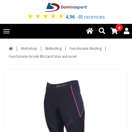
★
★
★
★
★
4,96
48 recensies
0
Toggle
navigation
Webshop
Skikleding
Functionele kleding
Functionele broek Blizzard Viva antraciet