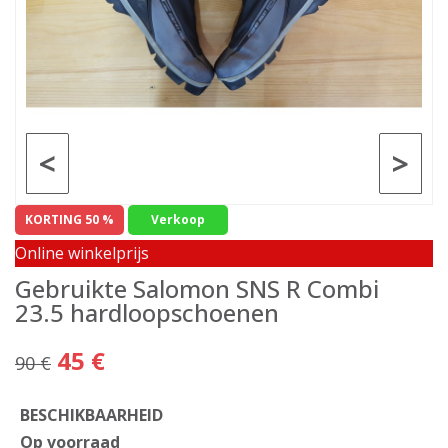
<
>
KORTING 50 %
Verkoop
Online winkelprijs
Gebruikte Salomon SNS R Combi
23.5 hardloopschoenen
45 €
90 €
BESCHIKBAARHEID
Op voorraad