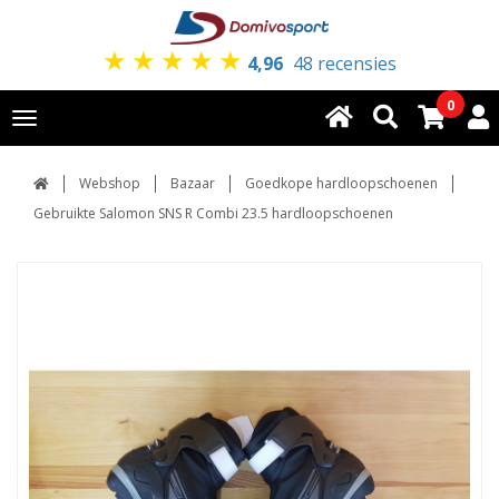
★
★
★
★
★
4,96
48 recensies
0
Toggle
navigation
Webshop
Bazaar
Goedkope hardloopschoenen
Gebruikte Salomon SNS R Combi 23.5 hardloopschoenen