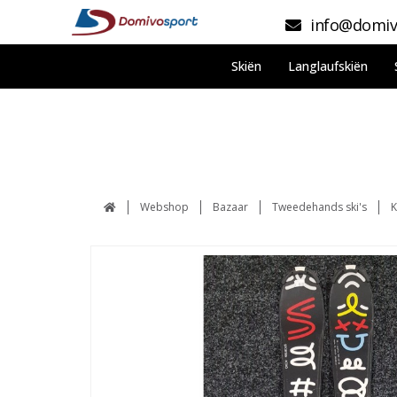
info@domiv
Skiën
Langlaufskiën
Webshop
Bazaar
Tweedehands ski's
K