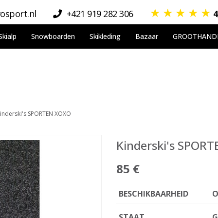
★
★
★
★
★
osport.nl
+421 919 282 306
4
Skialp
Snowboarden
Skikleding
Bazaar
GROOTHAND
inderski's SPORTEN XOXO
Kinderski's SPOR
85 €
BESCHIKBAARHEID
O
STAAT
G