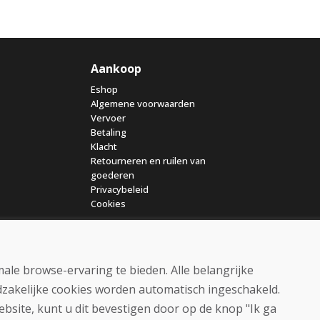
Aankoop
Eshop
Algemene voorwaarden
Vervoer
Betaling
Klacht
Retourneren en ruilen van
goederen
Privacybeleid
Cookies
ale browse-ervaring te bieden. Alle belangrijke
dzakelijke cookies worden automatisch ingeschakeld.
ebsite, kunt u dit bevestigen door op de knop "Ik ga