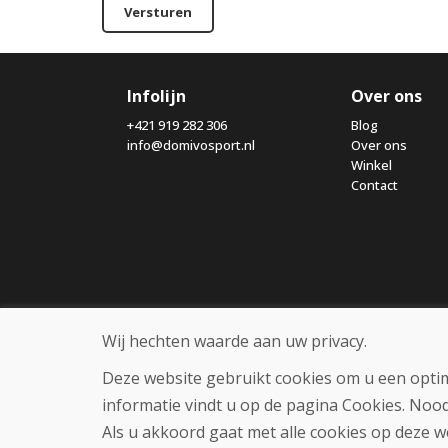
Versturen
Infolijn
Over ons
+421 919 282 306
Blog
info@domivosport.nl
Over ons
Winkel
Contact
Wij hechten waarde aan uw privacy.
Deze website gebruikt cookies om u een optim
informatie vindt u op de pagina Cookies. Noo
Als u akkoord gaat met alle cookies op deze w