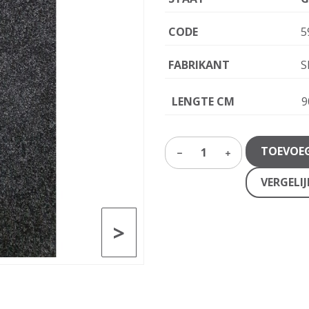
CODE
5
FABRIKANT
S
LENGTE CM
9
TOEVOE
1
VERGELI
>