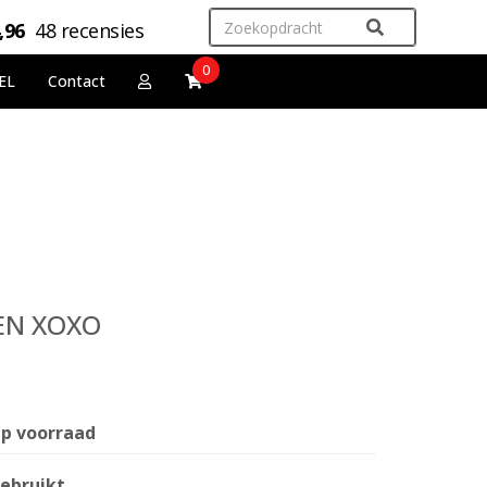
,96
48 recensies
0
EL
Contact
TEN XOXO
p voorraad
ebruikt