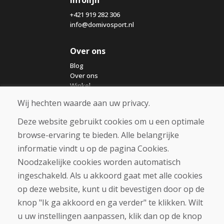
Infolijn
+421 919 282 306
info@domivosport.nl
Over ons
Blog
Over ons
Winkel
Contact
Wij hechten waarde aan uw privacy.
Deze website gebruikt cookies om u een optimale
Aankoop
browse-ervaring te bieden. Alle belangrijke
Eshop
Algemene voorwaarden
informatie vindt u op de pagina Cookies.
Vervoer
Noodzakelijke cookies worden automatisch
Betaling
ingeschakeld. Als u akkoord gaat met alle cookies
Klacht
Retourneren en ruilen van goederen
op deze website, kunt u dit bevestigen door op de
Privacybeleid
knop "Ik ga akkoord en ga verder" te klikken. Wilt
Cookies
u uw instellingen aanpassen, klik dan op de knop