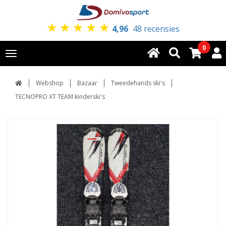
★
★
★
★
★
4,96
48 recensies
0
Toggle
navigation
Webshop
Bazaar
Tweedehands ski's
TECNOPRO XT TEAM kinderski's