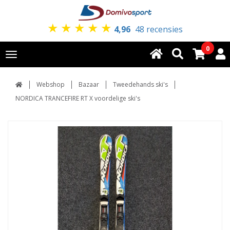
★
★
★
★
★
4,96
48 recensies
0
Toggle
navigation
Webshop
Bazaar
Tweedehands ski's
NORDICA TRANCEFIRE RT X voordelige ski's