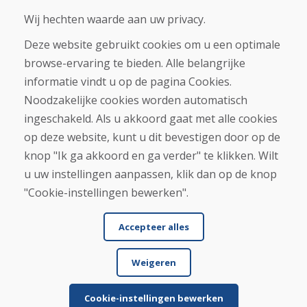
Contact
Wij hechten waarde aan uw privacy.
Deze website gebruikt cookies om u een optimale
Aankoop
browse-ervaring te bieden. Alle belangrijke
Eshop
Algemene voorwaarden
informatie vindt u op de pagina Cookies.
Vervoer
Noodzakelijke cookies worden automatisch
Betaling
ingeschakeld. Als u akkoord gaat met alle cookies
Klacht
Retourneren en ruilen van goederen
op deze website, kunt u dit bevestigen door op de
Privacybeleid
knop "Ik ga akkoord en ga verder" te klikken. Wilt
Cookies
u uw instellingen aanpassen, klik dan op de knop
"Cookie-instellingen bewerken".
Accepteer alles
Weigeren
© DOMIVOSPORT 2026, alle rechten voorbehouden
DUFEKSOFT
-
websitecreatie
,
e-shop creatie
Cookie-instellingen bewerken