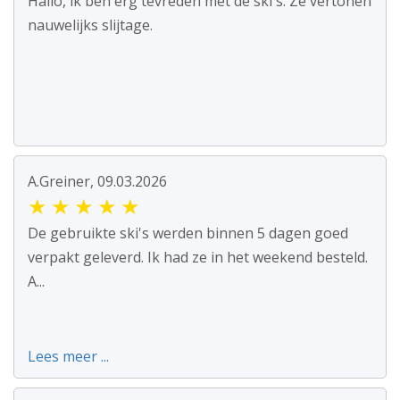
Hallo, ik ben erg tevreden met de ski's. Ze vertonen
nauwelijks slijtage.
A.Greiner, 09.03.2026
★
★
★
★
★
De gebruikte ski's werden binnen 5 dagen goed
verpakt geleverd. Ik had ze in het weekend besteld.
A...
Lees meer ...