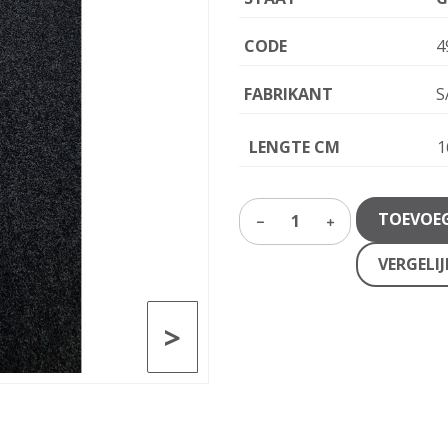
CODE
4
FABRIKANT
S
LENGTE CM
1
TOEVOE
1
VERGELI
>