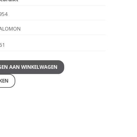
954
ALOMON
61
GEN AAN WINKELWAGEN
JKEN