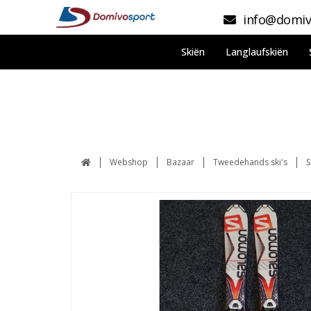
info@domiv
Skiën
Langlaufskiën
Webshop
Bazaar
Tweedehands ski's
S