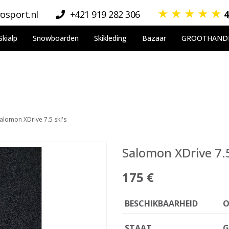
★
★
★
★
★
osport.nl
+421 919 282 306
4
Skialp
Snowboarden
Skikleding
Bazaar
GROOTHAND
alomon XDrive 7.5 ski's
Salomon XDrive 7.5
175 €
BESCHIKBAARHEID
O
STAAT
G