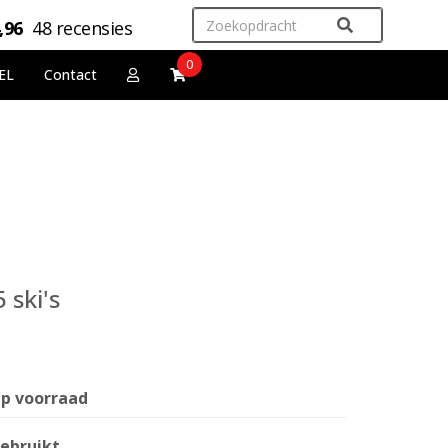
,96
48 recensies
0
EL
Contact
 ski's
p voorraad
ebruikt