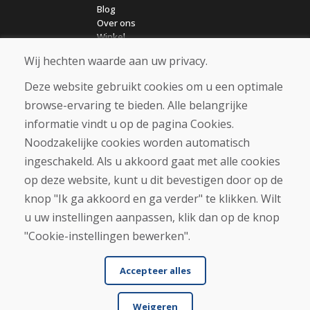
Blog
Over ons
Winkel
Contact
Wij hechten waarde aan uw privacy.
Deze website gebruikt cookies om u een optimale
Aankoop
browse-ervaring te bieden. Alle belangrijke
Eshop
Algemene voorwaarden
informatie vindt u op de pagina Cookies.
Vervoer
Noodzakelijke cookies worden automatisch
Betaling
ingeschakeld. Als u akkoord gaat met alle cookies
Klacht
Retourneren en ruilen van goederen
op deze website, kunt u dit bevestigen door op de
Privacybeleid
knop "Ik ga akkoord en ga verder" te klikken. Wilt
Cookies
u uw instellingen aanpassen, klik dan op de knop
"Cookie-instellingen bewerken".
Accepteer alles
Weigeren