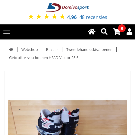
★
★
★
★
★
4,96
48 recensies
0
Toggle
navigation
Webshop
Bazaar
Tweedehands skischoenen
Gebruikte skischoenen HEAD Vector 25.5