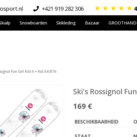
★
★
★
★
★
osport.nl
+421 919 282 306
4
Skialp
Snowboarden
Skikleding
Bazaar
GROOTHAND
signol Fun Girl Kid-X + Kid X4 B76
Ski's Rossignol Fun
169 €
BESCHIKBAARHEID
O
STAAT
N