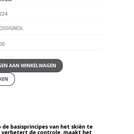
224
OSSIGNOL
00
GEN AAN WINKELWAGEN
JKEN
p de basisprincipes van het skiën te
 verbetert de controle, maakt het