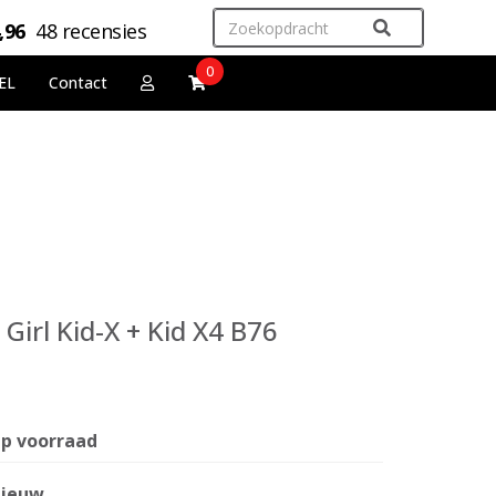
,96
48 recensies
0
EL
Contact
 Girl Kid-X + Kid X4 B76
p voorraad
ieuw