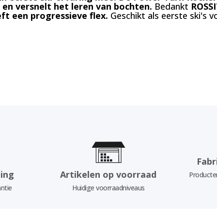
 en versnelt het leren van bochten.
Bedankt
ROSSI
ft een progressieve flex.
Geschikt als eerste ski's 
Fabr
ing
Artikelen op voorraad
Producten
ntie
Huidige voorraadniveaus