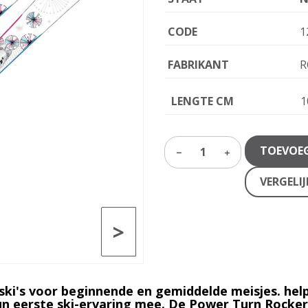
CODE
1
FABRIKANT
R
LENGTE CM
1
TOEVOE
1
VERGELI
>
n ski's voor beginnende en gemiddelde meisjes.
hel
un eerste ski-ervaring mee. De Power Turn Rocker