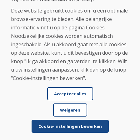
Deze website gebruikt cookies om u een optimale
Aankoop
browse-ervaring te bieden. Alle belangrijke
Eshop
Algemene voorwaarden
informatie vindt u op de pagina Cookies.
Vervoer
Noodzakelijke cookies worden automatisch
Betaling
ingeschakeld. Als u akkoord gaat met alle cookies
Klacht
Retourneren en ruilen van goederen
op deze website, kunt u dit bevestigen door op de
Privacybeleid
knop "Ik ga akkoord en ga verder" te klikken. Wilt
Cookies
u uw instellingen aanpassen, klik dan op de knop
"Cookie-instellingen bewerken".
Accepteer alles
Weigeren
© DOMIVOSPORT 2026, alle rechten voorbehouden
DUFEKSOFT
-
websitecreatie
,
e-shop creatie
Cookie-instellingen bewerken