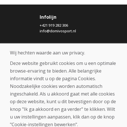
Infolijn
+421 919 282 306
info@domivosport.nl
Over ons
Wij hechten waarde aan uw privacy.
Blog
Over ons
Deze website gebruikt cookies om u een optimale
Winkel
browse-ervaring te bieden. Alle belangrijke
Contact
informatie vindt u op de pagina Cookies.
Noodzakelijke cookies worden automatisch
Aankoop
ingeschakeld. Als u akkoord gaat met alle cookies
Eshop
Algemene voorwaarden
op deze website, kunt u dit bevestigen door op de
Vervoer
knop "Ik ga akkoord en ga verder" te klikken. Wilt
Betaling
u uw instellingen aanpassen, klik dan op de knop
Klacht
Retourneren en ruilen van goederen
"Cookie-instellingen bewerken".