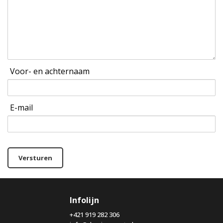
Voor- en achternaam
E-mail
Versturen
Infolijn
+421 919 282 306