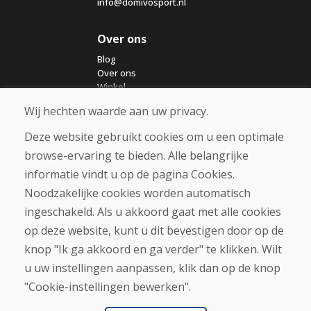
info@domivosport.nl
Over ons
Blog
Over ons
Winkel
Contact
Wij hechten waarde aan uw privacy.
Deze website gebruikt cookies om u een optimale
Aankoop
browse-ervaring te bieden. Alle belangrijke
Eshop
Algemene voorwaarden
informatie vindt u op de pagina Cookies.
Vervoer
Noodzakelijke cookies worden automatisch
Betaling
ingeschakeld. Als u akkoord gaat met alle cookies
Klacht
Retourneren en ruilen van goederen
op deze website, kunt u dit bevestigen door op de
Privacybeleid
knop "Ik ga akkoord en ga verder" te klikken. Wilt
Cookies
u uw instellingen aanpassen, klik dan op de knop
"Cookie-instellingen bewerken".