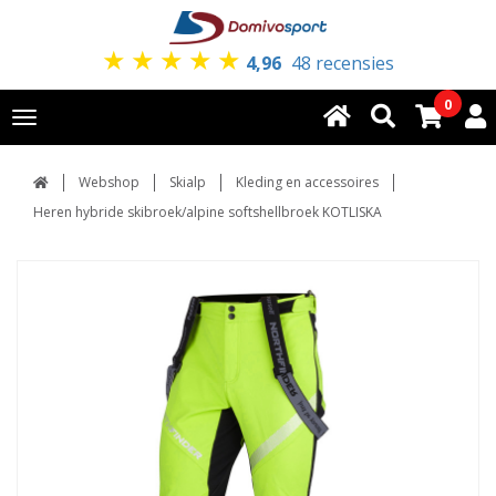
★
★
★
★
★
4,96
48 recensies
0
Toggle
navigation
Webshop
Skialp
Kleding en accessoires
Heren hybride skibroek/alpine softshellbroek KOTLISKA