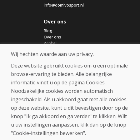
info@domivosport.nl
Over ons
Blog
Over ons
Winkel
Contact
Wij hechten waarde aan uw privacy.
Deze website gebruikt cookies om u een optimale
Aankoop
browse-ervaring te bieden. Alle belangrijke
Eshop
Algemene voorwaarden
informatie vindt u op de pagina Cookies.
Vervoer
Noodzakelijke cookies worden automatisch
Betaling
ingeschakeld. Als u akkoord gaat met alle cookies
Klacht
Retourneren en ruilen van goederen
op deze website, kunt u dit bevestigen door op de
Privacybeleid
knop "Ik ga akkoord en ga verder" te klikken. Wilt
Cookies
u uw instellingen aanpassen, klik dan op de knop
"Cookie-instellingen bewerken".