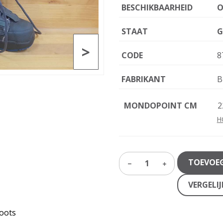
BESCHIKBAARHEID
O
STAAT
G
>
CODE
8
FABRIKANT
B
MONDOPOINT CM
2
H
TOEVOE
1
VERGELI
oots