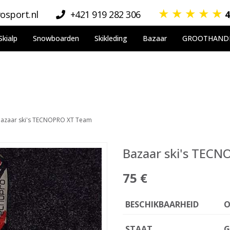
★
★
★
★
★
osport.nl
+421 919 282 306
4
Skialp
Snowboarden
Skikleding
Bazaar
GROOTHAND
azaar ski's TECNOPRO XT Team
Bazaar ski's TEC
75 €
BESCHIKBAARHEID
O
STAAT
G