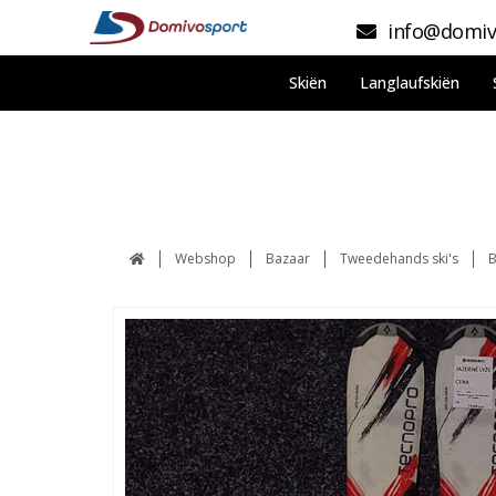
info@domiv
Skiën
Langlaufskiën
Webshop
Bazaar
Tweedehands ski's
B