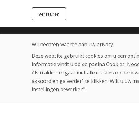
Versturen
Infolijn
Over ons
Wij hechten waarde aan uw privacy.
+421 919 282 306
Blog
info@domivosport.nl
Over ons
Deze website gebruikt cookies om u een optim
Winkel
informatie vindt u op de pagina Cookies. Noo
Contact
Als u akkoord gaat met alle cookies op deze w
akkoord en ga verder" te klikken. Wilt u uw in
instellingen bewerken".