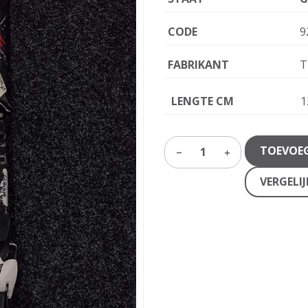
CODE
9
FABRIKANT
T
LENGTE CM
1
TOEVOE
1
VERGELI