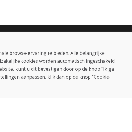
Aankoop
Eshop
Algemene voorwaarden
ale browse-ervaring te bieden. Alle belangrijke
Vervoer
dzakelijke cookies worden automatisch ingeschakeld.
Betaling
ebsite, kunt u dit bevestigen door op de knop "Ik ga
Klacht
Retourneren en ruilen van
stellingen aanpassen, klik dan op de knop "Cookie-
goederen
Privacybeleid
Cookies