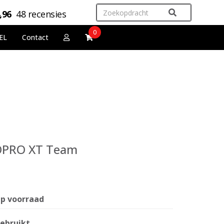
,96
48 recensies
0
EL
Contact
NOPRO XT Team
p voorraad
ebruikt