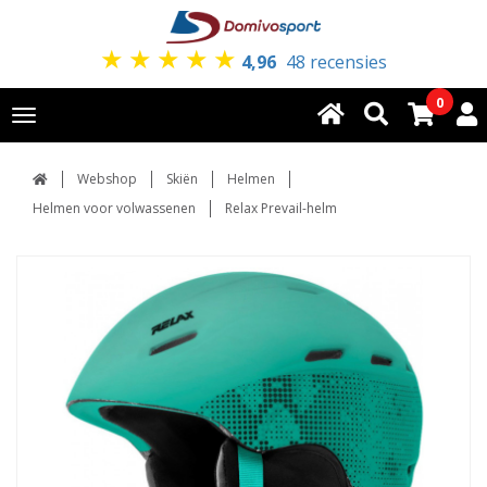
★
★
★
★
★
4,96
48 recensies
0
Toggle
navigation
Webshop
Skiën
Helmen
Helmen voor volwassenen
Relax Prevail-helm