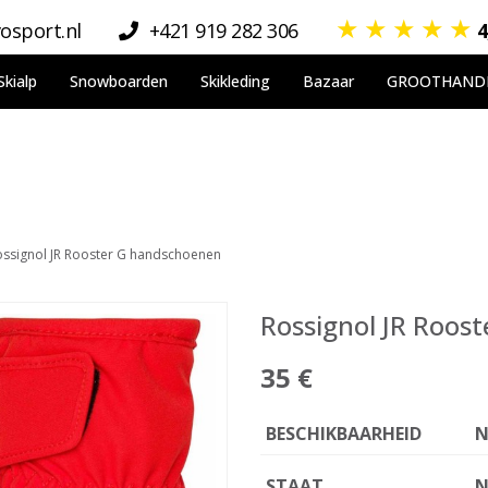
★
★
★
★
★
osport.nl
+421 919 282 306
4
Skialp
Snowboarden
Skikleding
Bazaar
GROOTHAND
ossignol JR Rooster G handschoenen
Rossignol JR Roos
35 €
BESCHIKBAARHEID
N
STAAT
N