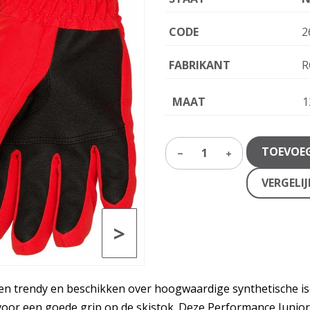
CODE
2
FABRIKANT
R
MAAT
1
TOEVOE
1
VERGELI
>
 trendy en beschikken over hoogwaardige synthetische iso
oor een goede grip op de skistok. Deze Performance Junior-