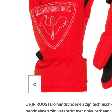
<
De JR ROOSTER-handschoenen zijn technisch en
handpalmen zijn versterkt met polyurethaan v