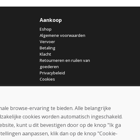
Aankoop
Eshop
Algemene voorwaarden
Vervoer
Betaling
Klacht
Retourneren en ruilen van
goederen
Privacybeleid
Cookies
ale browse-ervaring te bieden. Alle belangrijke
dzakelijke cookies worden automatisch ingeschakeld.
ebsite, kunt u dit bevestigen door op de knop "Ik ga
© DOMIVOSPORT 2026, alle rechten voorbehouden
stellingen aanpassen, klik dan op de knop "Cookie-
DUFEKSOFT
-
websitecreatie
,
e-shop creatie