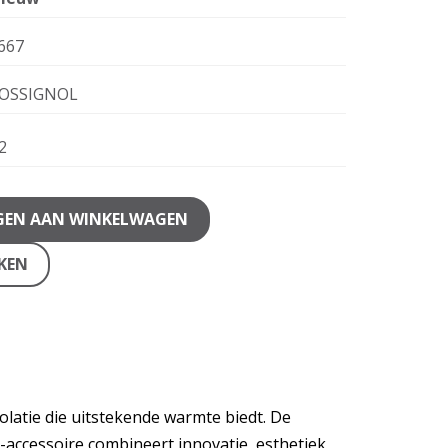
667
OSSIGNOL
2
GEN AAN WINKELWAGEN
JKEN
latie die uitstekende warmte biedt. De
accessoire combineert innovatie, esthetiek