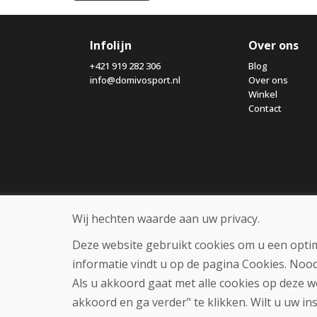
Infolijn
Over ons
+421 919 282 306
Blog
info@domivosport.nl
Over ons
Winkel
Contact
Wij hechten waarde aan uw privacy.
Deze website gebruikt cookies om u een optim
informatie vindt u op de pagina Cookies. Noo
Als u akkoord gaat met alle cookies op deze w
akkoord en ga verder" te klikken. Wilt u uw in