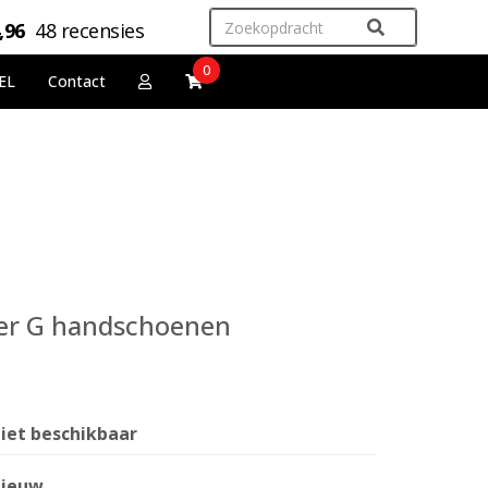
,96
48 recensies
0
EL
Contact
ter G handschoenen
iet beschikbaar
ieuw