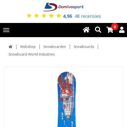
★
★
★
★
★
4,96
48 recensies
0
Toggle
navigation
Webshop
Snowboarden
Snowboards
Snowboard World Industries