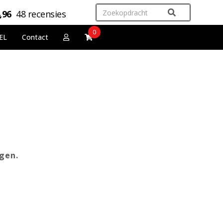
,96
48 recensies
0
EL
Contact
gen.