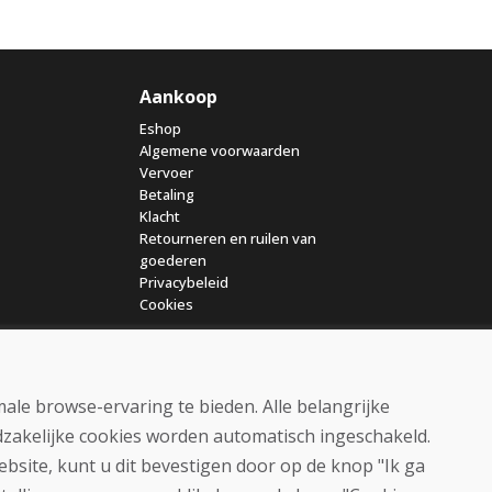
Aankoop
Eshop
Algemene voorwaarden
Vervoer
Betaling
Klacht
Retourneren en ruilen van
goederen
Privacybeleid
Cookies
ale browse-ervaring te bieden. Alle belangrijke
dzakelijke cookies worden automatisch ingeschakeld.
ebsite, kunt u dit bevestigen door op de knop "Ik ga
© DOMIVOSPORT 2026, alle rechten voorbehouden