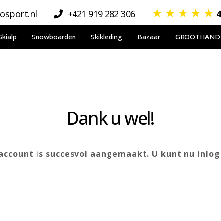
★
★
★
★
★
osport.nl
+421 919 282 306
4
Skialp
Snowboarden
Skikleding
Bazaar
GROOTHAND
Dank u wel!
account is succesvol aangemaakt. U kunt nu inlog