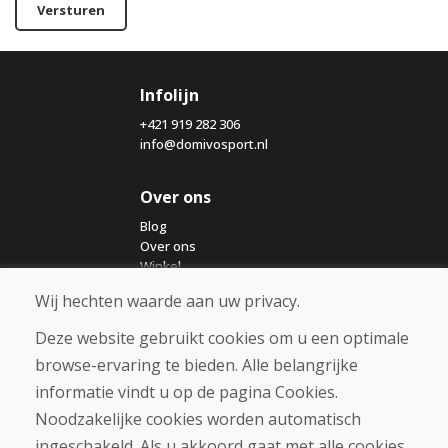
Versturen
Infolijn
+421 919 282 306
info@domivosport.nl
Over ons
Blog
Over ons
Winkel
Contact
Wij hechten waarde aan uw privacy.
Deze website gebruikt cookies om u een optimale
Aankoop
browse-ervaring te bieden. Alle belangrijke
Eshop
Algemene voorwaarden
informatie vindt u op de pagina Cookies.
Vervoer
Noodzakelijke cookies worden automatisch
Betaling
ingeschakeld. Als u akkoord gaat met alle cookies