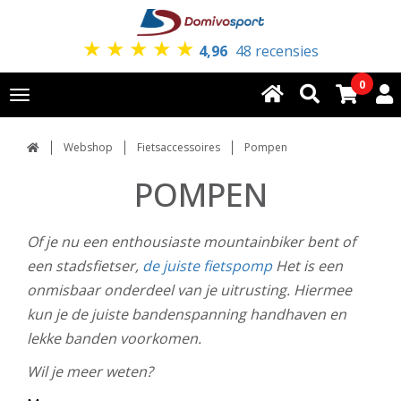
★
★
★
★
★
4,96
48 recensies
0
Toggle
navigation
Webshop
Fietsaccessoires
Pompen
POMPEN
Of je nu een enthousiaste mountainbiker bent of
een stadsfietser,
de juiste fietspomp
Het is een
onmisbaar onderdeel van je uitrusting. Hiermee
kun je de juiste bandenspanning handhaven en
lekke banden voorkomen.
Wil je meer weten?