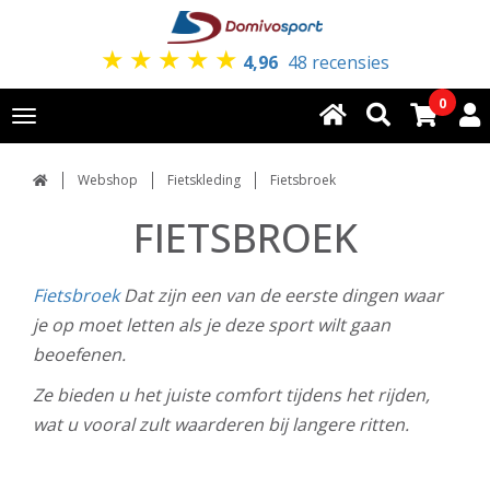
★
★
★
★
★
4,96
48 recensies
0
Toggle
navigation
Webshop
Fietskleding
Fietsbroek
FIETSBROEK
Fietsbroek
Dat zijn een van de eerste dingen waar
je op moet letten als je deze sport wilt gaan
beoefenen.
Ze bieden u het juiste comfort tijdens het rijden,
wat u vooral zult waarderen bij langere ritten.