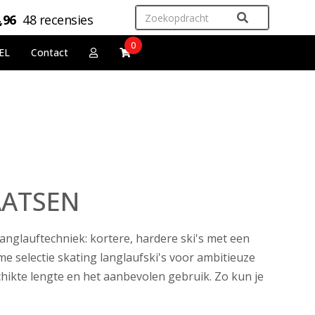
,96
48 recensies
0
EL
Contact
AATSEN
langlauftechniek: kortere, hardere ski's met een
 selectie skating langlaufski's voor ambitieuze
chikte lengte en het aanbevolen gebruik. Zo kun je