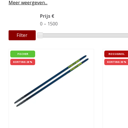
Meer weergeven...
Prijs €
0
–
1500
Filter
FISCHER
ROSSIGNOL
KORTING 28 %
KORTING 30 %