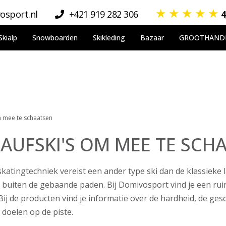
★
★
★
★
★
osport.nl
+421 919 282 306
4
Skialp
Snowboarden
Skikleding
Bazaar
GROOTHAND
m mee te schaatsen
AUFSKI'S OM MEE TE SCH
katingtechniek vereist een ander type ski dan de klassieke 
uiten de gebaande paden. Bij Domivosport vind je een ruime
ij de producten vind je informatie over de hardheid, de ges
 doelen op de piste.