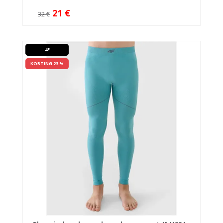
21 €
32 €
4F
KORTING 23 %