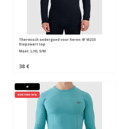
Thermisch ondergoed voor heren 4F M233
Diepzwart top
Maat:
L/XL
S/M
38 €
4F
KORTING 10 %