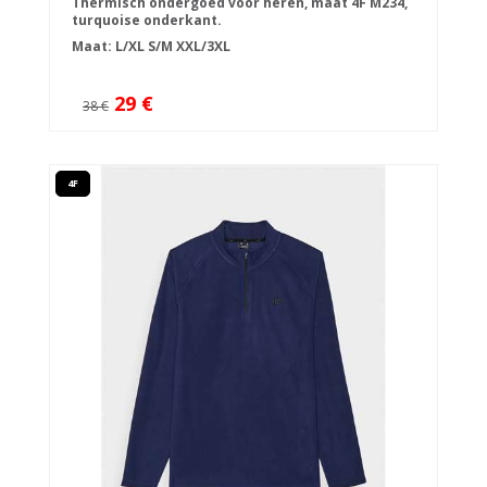
Thermisch ondergoed voor heren, maat 4F M234,
turquoise onderkant.
Maat:
L/XL
S/M
XXL/3XL
29 €
38 €
4F