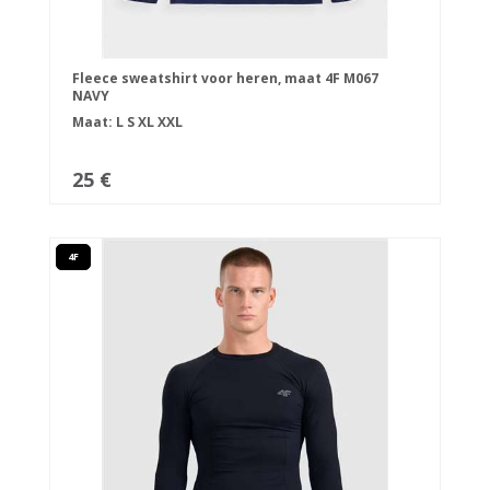
Fleece sweatshirt voor heren, maat 4F M067
NAVY
Maat:
L
S
XL
XXL
25 €
4F