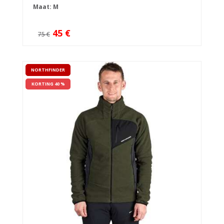
Maat: M
45 €
75 €
NORTHFINDER
KORTING 40 %