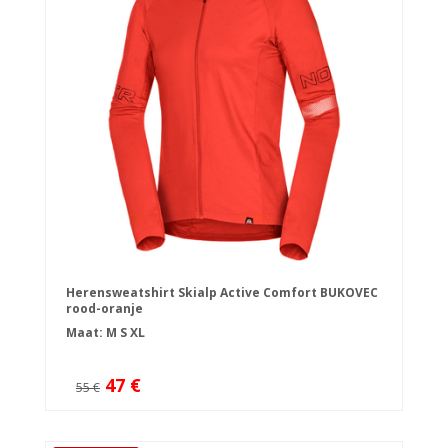
Herensweatshirt Skialp Active Comfort BUKOVEC
rood-oranje
Maat:
M
S
XL
47 €
55 €