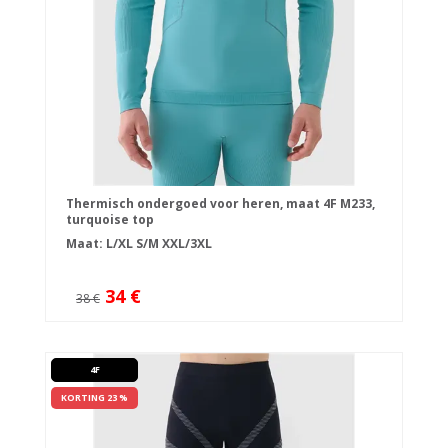
Thermisch ondergoed voor heren, maat 4F M233,
turquoise top
Maat:
L/XL
S/M
XXL/3XL
34 €
38 €
4F
KORTING 23 %