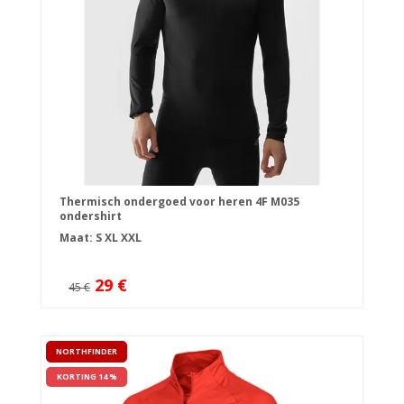
Thermisch ondergoed voor heren 4F M035
ondershirt
Maat:
S
XL
XXL
29 €
45 €
NORTHFINDER
KORTING 14 %