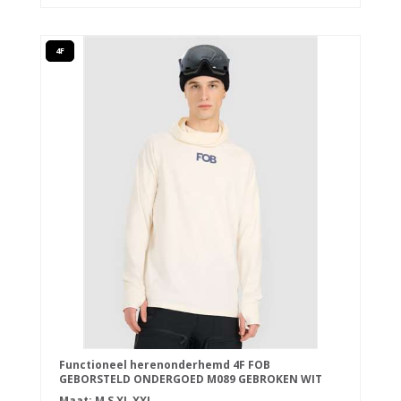
4F
Functioneel herenonderhemd 4F FOB
GEBORSTELD ONDERGOED M089 GEBROKEN WIT
Maat:
M
S
XL
XXL