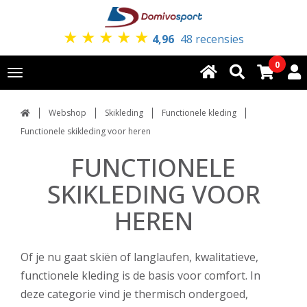
★
★
★
★
★
4,96
48 recensies
0
Toggle
navigation
Webshop
Skikleding
Functionele kleding
Functionele skikleding voor heren
FUNCTIONELE
SKIKLEDING VOOR
HEREN
Of je nu gaat skiën of langlaufen, kwalitatieve,
functionele kleding is de basis voor comfort. In
deze categorie vind je thermisch ondergoed,