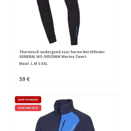
Thermisch ondergoed voor heren Northfinder
GENERAL NO-5052SNW Merino Zwart
Maat:
L
M
S
XXL
59 €
NORTHFINDER
KORTING 33 %