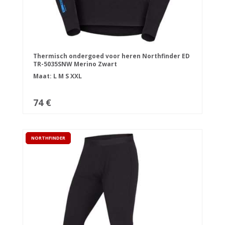
Thermisch ondergoed voor heren Northfinder ED
TR-5035SNW Merino Zwart
Maat:
L
M
S
XXL
74 €
NORTHFINDER