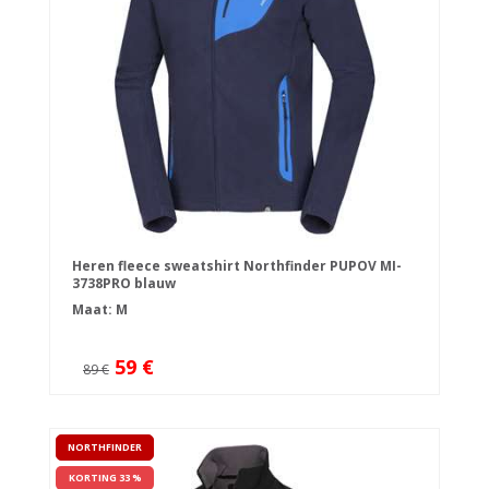
Heren fleece sweatshirt Northfinder PUPOV MI-
3738PRO blauw
Maat: M
59 €
89 €
NORTHFINDER
KORTING 33 %