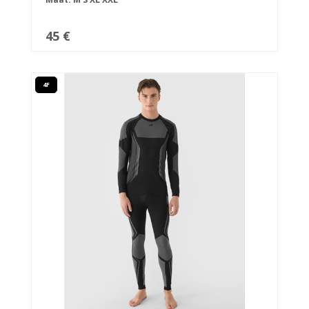
45 €
4F