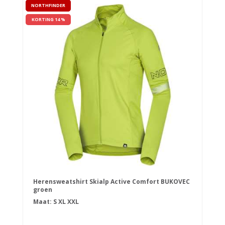
NORTHFINDER
KORTING 14 %
Herensweatshirt Skialp Active Comfort BUKOVEC
groen
Maat:
S
XL
XXL