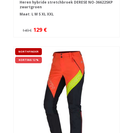
Heren hybride stretchbroek DERESE NO-36622SKP
zwartgroen
Maat:
L
M
S
XL
XXL
129 €
149 €
NORTHFINDER
KORTING 12 %