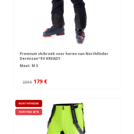
Premium skibroek voor heren van Northfinder
Dermizax™EV KREADY
Maat:
M
S
179 €
229 €
NORTHFINDER
KORTING 46 %