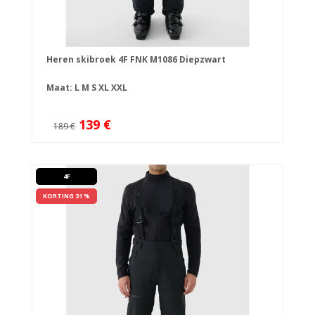
Heren skibroek 4F FNK M1086 Diepzwart
Maat:
L
M
S
XL
XXL
139 €
189 €
4F
KORTING 31 %