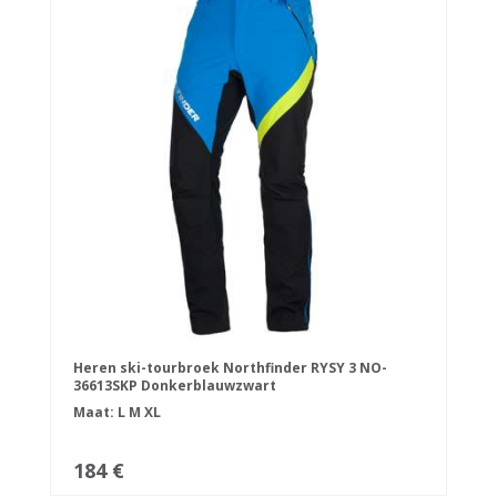
Heren ski-tourbroek Northfinder RYSY 3 NO-
36613SKP Donkerblauwzwart
Maat:
L
M
XL
184 €