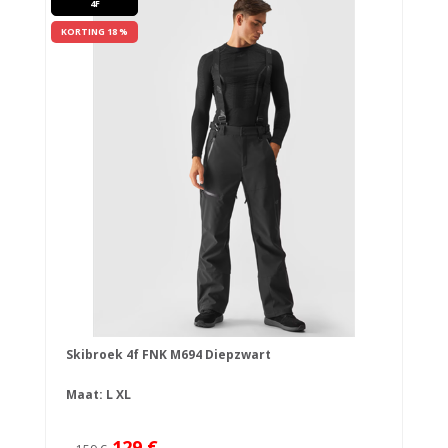
4F
KORTING 18 %
Skibroek 4f FNK M694 Diepzwart
Maat:
L
XL
129 €