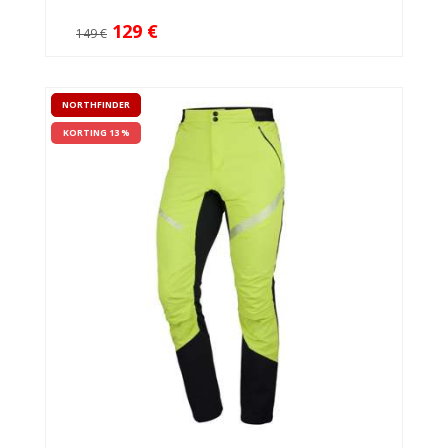
129 €
149 €
NORTHFINDER
KORTING 13 %