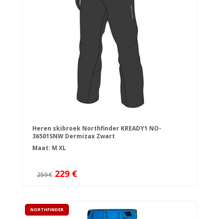
Heren skibroek Northfinder KREADY1 NO-
36501SNW Dermizax Zwart
Maat:
M
XL
229 €
259 €
NORTHFINDER