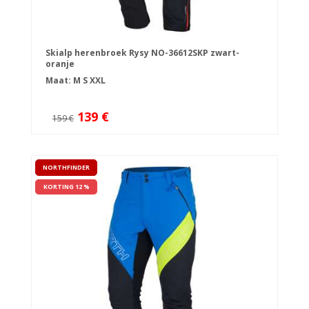
Skialp herenbroek Rysy NO-36612SKP zwart-
oranje
Maat:
M
S
XXL
139 €
159 €
NORTHFINDER
KORTING 12 %