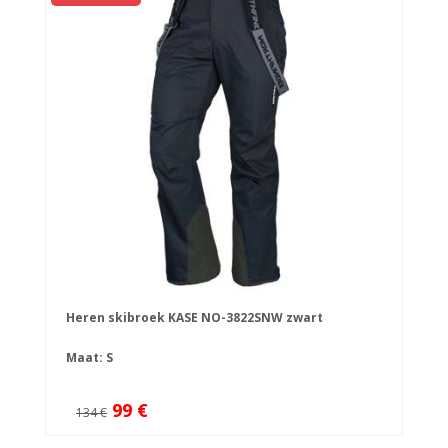
Heren skibroek KASE NO-3822SNW zwart
Maat: S
99 €
134 €