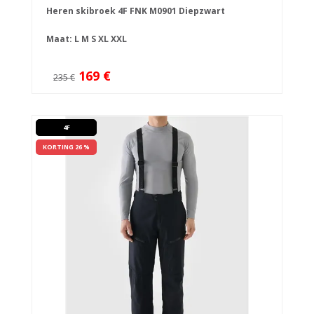
Heren skibroek 4F FNK M0901 Diepzwart
Maat:
L
M
S
XL
XXL
169 €
235 €
4F
KORTING 26 %