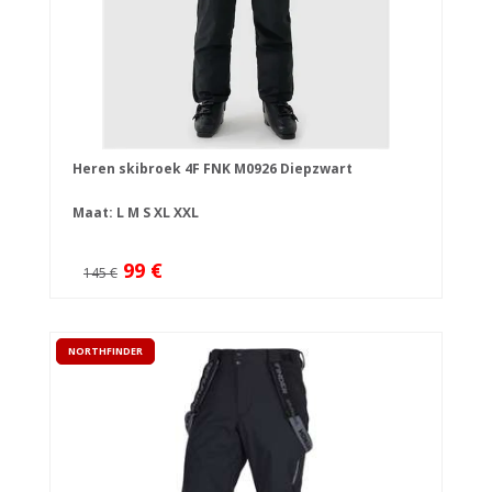
Heren skibroek 4F FNK M0926 Diepzwart
Maat:
L
M
S
XL
XXL
99 €
145 €
NORTHFINDER