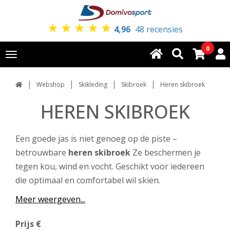
★
★
★
★
★
4,96
48 recensies
0
Toggle
navigation
Webshop
Skikleding
Skibroek
Heren skibroek
HEREN SKIBROEK
Een goede jas is niet genoeg op de piste –
betrouwbare
heren skibroek
Ze beschermen je
tegen kou, wind en vocht. Geschikt voor iedereen
die optimaal en comfortabel wil skiën.
Meer weergeven...
Prijs €