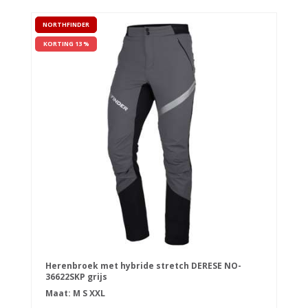
NORTHFINDER
KORTING 13 %
Herenbroek met hybride stretch DERESE NO-
36622SKP grijs
Maat:
M
S
XXL