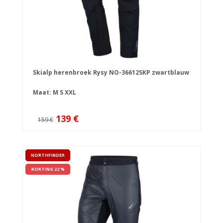
Skialp herenbroek Rysy NO-36612SKP zwartblauw
Maat:
M
S
XXL
139 €
159 €
NORTHFINDER
KORTING 22 %