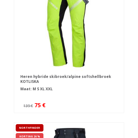
Heren hybride skibroek/alpine softshellbroek
KOTLISKA
Maat:
M
S
XL
XXL
75 €
139 €
NORTHFINDER
KORTING 26 %