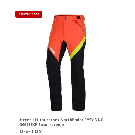
NORTHFINDER
Heren ski-tourbroek Northfinder RYSY 3 NO-
36613SKP Zwart-oranje
Maat:
L
M
XL