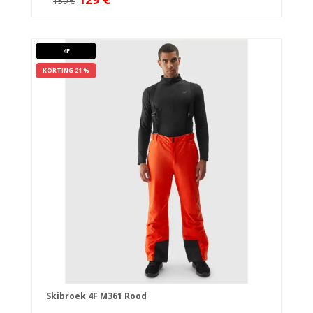
159 €
4F
KORTING 21 %
Skibroek 4F M361 Rood