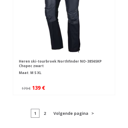
Heren ski-tourbroek Northfinder NO-3856SKP
Chopec zwart
Maat:
M
S
XL
139 €
179 €
1
2
Volgende pagina
>