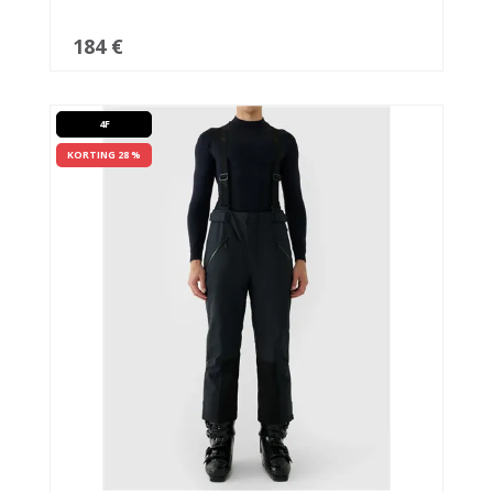
184 €
4F
KORTING 28 %