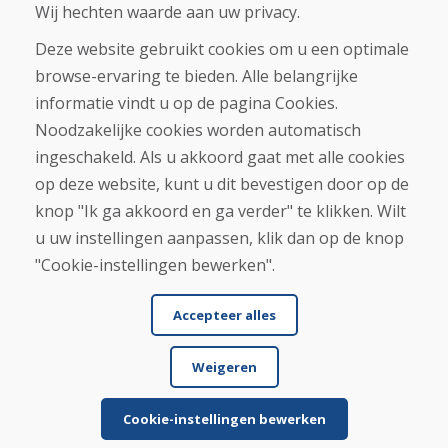
Wij hechten waarde aan uw privacy.
Deze website gebruikt cookies om u een optimale
Aankoop
browse-ervaring te bieden. Alle belangrijke
Eshop
Algemene voorwaarden
informatie vindt u op de pagina Cookies.
Vervoer
Noodzakelijke cookies worden automatisch
Betaling
ingeschakeld. Als u akkoord gaat met alle cookies
Klacht
Retourneren en ruilen van goederen
op deze website, kunt u dit bevestigen door op de
Privacybeleid
knop "Ik ga akkoord en ga verder" te klikken. Wilt
Cookies
u uw instellingen aanpassen, klik dan op de knop
"Cookie-instellingen bewerken".
Accepteer alles
Weigeren
© DOMIVOSPORT 2026, alle rechten voorbehouden
DUFEKSOFT
-
websitecreatie
,
e-shop creatie
Cookie-instellingen bewerken