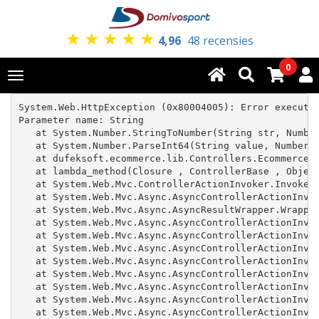
★
★
★
★
★
4,96
48 recensies
0
Toggle
navigation
System.Web.HttpException (0x80004005): Error executin
Parameter name: String

   at System.Number.StringToNumber(String str, Number
   at System.Number.ParseInt64(String value, NumberSt
   at dufeksoft.ecommerce.lib.Controllers.Ecommerce.Q
   at lambda_method(Closure , ControllerBase , Object
   at System.Web.Mvc.ControllerActionInvoker.InvokeAc
   at System.Web.Mvc.Async.AsyncControllerActionInvok
   at System.Web.Mvc.Async.AsyncResultWrapper.Wrapped
   at System.Web.Mvc.Async.AsyncControllerActionInvok
   at System.Web.Mvc.Async.AsyncControllerActionInvok
   at System.Web.Mvc.Async.AsyncControllerActionInvok
   at System.Web.Mvc.Async.AsyncControllerActionInvok
   at System.Web.Mvc.Async.AsyncControllerActionInvok
   at System.Web.Mvc.Async.AsyncControllerActionInvok
   at System.Web.Mvc.Async.AsyncControllerActionInvok
   at System.Web.Mvc.Async.AsyncControllerActionInvok