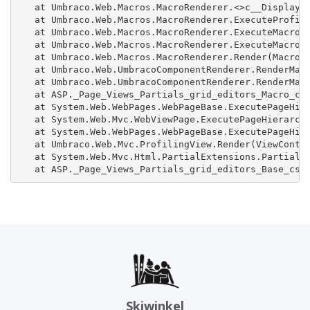
   at Umbraco.Web.Macros.MacroRenderer.<>c__DisplayCl
   at Umbraco.Web.Macros.MacroRenderer.ExecuteProfile
   at Umbraco.Web.Macros.MacroRenderer.ExecuteMacroWi
   at Umbraco.Web.Macros.MacroRenderer.ExecuteMacroOf
   at Umbraco.Web.Macros.MacroRenderer.Render(MacroMo
   at Umbraco.Web.UmbracoComponentRenderer.RenderMacr
   at Umbraco.Web.UmbracoComponentRenderer.RenderMacr
   at ASP._Page_Views_Partials_grid_editors_Macro_csh
   at System.Web.WebPages.WebPageBase.ExecutePageHier
   at System.Web.Mvc.WebViewPage.ExecutePageHierarchy
   at System.Web.WebPages.WebPageBase.ExecutePageHier
   at Umbraco.Web.Mvc.ProfilingView.Render(ViewContex
   at System.Web.Mvc.Html.PartialExtensions.Partial(H
   at ASP._Page_Views_Partials_grid_editors_Base_csh
Skiwinkel