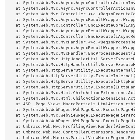
   at System.Web.Mvc.Async.AsyncControllerActionInvok
   at System.Web.Mvc.Async.AsyncControllerActionInvok
   at System.Web.Mvc.Controller.<>c.<BeginExecuteCore
   at System.Web.Mvc.Async.AsyncResultWrapper.Wrapped
   at System.Web.Mvc.Controller.EndExecuteCore(IAsync
   at System.Web.Mvc.Async.AsyncResultWrapper.Wrapped
   at System.Web.Mvc.Controller.EndExecute(IAsyncResu
   at System.Web.Mvc.MvcHandler.<>c.<BeginProcessRequ
   at System.Web.Mvc.Async.AsyncResultWrapper.Wrapped
   at System.Web.Mvc.MvcHandler.EndProcessRequest(IAs
   at System.Web.Mvc.HttpHandlerUtil.ServerExecuteHtt
   at System.Web.Mvc.HttpHandlerUtil.ServerExecuteHtt
   at System.Web.HttpServerUtility.ExecuteInternal(IH
   at System.Web.HttpServerUtility.ExecuteInternal(IH
   at System.Web.HttpServerUtility.Execute(IHttpHandl
   at System.Web.HttpServerUtility.Execute(IHttpHandl
   at System.Web.Mvc.Html.ChildActionExtensions.Actio
   at System.Web.Mvc.Html.ChildActionExtensions.Actio
   at ASP._Page_Views_MacroPartials_HtmlAction_cshtml
   at System.Web.WebPages.WebPageBase.ExecutePageHier
   at System.Web.Mvc.WebViewPage.ExecutePageHierarchy
   at System.Web.WebPages.WebPageBase.ExecutePageHier
   at Umbraco.Web.Mvc.ProfilingView.Render(ViewContex
   at Umbraco.Web.Mvc.ControllerExtensions.RenderView
   at Umbraco.Web.Macros.PartialViewMacroEngine.Execu