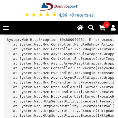
★
★
★
★
★
4,96
48 recensies
0
Toggle
navigation
System.Web.HttpException (0x80004005): Error executi
   at System.Web.Mvc.Controller.HandleUnknownAction(S
   at System.Web.Mvc.Controller.<>c.<BeginExecuteCore
   at System.Web.Mvc.Async.AsyncResultWrapper.Wrapped
   at System.Web.Mvc.Controller.EndExecuteCore(IAsync
   at System.Web.Mvc.Async.AsyncResultWrapper.Wrapped
   at System.Web.Mvc.Controller.EndExecute(IAsyncResu
   at System.Web.Mvc.MvcHandler.<>c.<BeginProcessRequ
   at System.Web.Mvc.Async.AsyncResultWrapper.Wrapped
   at System.Web.Mvc.MvcHandler.EndProcessRequest(IAs
   at System.Web.Mvc.HttpHandlerUtil.ServerExecuteHtt
   at System.Web.Mvc.HttpHandlerUtil.ServerExecuteHtt
   at System.Web.Mvc.HttpHandlerUtil.ServerExecuteHtt
   at System.Web.HttpServerUtility.ExecuteInternal(IH
   at System.Web.HttpServerUtility.ExecuteInternal(IH
   at System.Web.HttpServerUtility.Execute(IHttpHandl
   at System.Web.HttpServerUtility.Execute(IHttpHandl