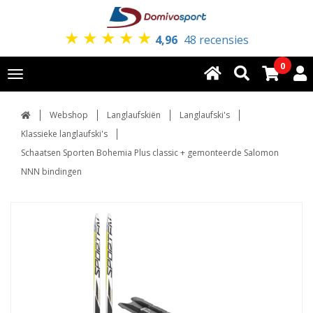
★
★
★
★
★
4,96
48 recensies
0
Toggle
navigation
Webshop
Langlaufskiën
Langlaufski's
Klassieke langlaufski's
Schaatsen Sporten Bohemia Plus classic + gemonteerde Salomon
NNN bindingen