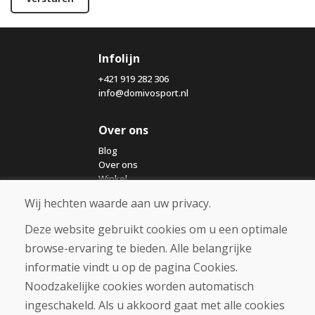
Infolijn
+421 919 282 306
info@domivosport.nl
Over ons
Blog
Over ons
Winkel
Contact
Wij hechten waarde aan uw privacy.
Deze website gebruikt cookies om u een optimale
Aankoop
browse-ervaring te bieden. Alle belangrijke
Eshop
Algemene voorwaarden
informatie vindt u op de pagina Cookies.
Vervoer
Noodzakelijke cookies worden automatisch
Betaling
ingeschakeld. Als u akkoord gaat met alle cookies
Klacht