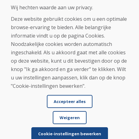
Contact
Wij hechten waarde aan uw privacy.
Deze website gebruikt cookies om u een optimale
Aankoop
browse-ervaring te bieden. Alle belangrijke
Eshop
Algemene voorwaarden
informatie vindt u op de pagina Cookies.
Vervoer
Noodzakelijke cookies worden automatisch
Betaling
ingeschakeld. Als u akkoord gaat met alle cookies
Klacht
Retourneren en ruilen van goederen
op deze website, kunt u dit bevestigen door op de
Privacybeleid
knop "Ik ga akkoord en ga verder" te klikken. Wilt
Cookies
u uw instellingen aanpassen, klik dan op de knop
"Cookie-instellingen bewerken".
Accepteer alles
Weigeren
© DOMIVOSPORT 2026, alle rechten voorbehouden
DUFEKSOFT
-
websitecreatie
,
e-shop creatie
Cookie-instellingen bewerken