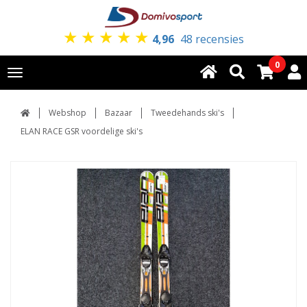
★
★
★
★
★
4,96
48 recensies
0
Toggle
navigation
Webshop
Bazaar
Tweedehands ski's
ELAN RACE GSR voordelige ski's