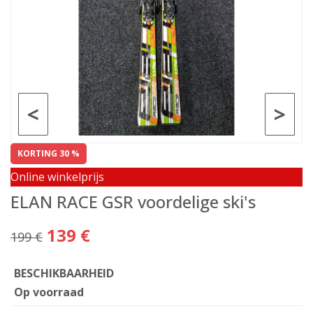
<
>
KORTING 30 %
Online winkelprijs
ELAN RACE GSR voordelige ski's
139 €
199 €
BESCHIKBAARHEID
Op voorraad