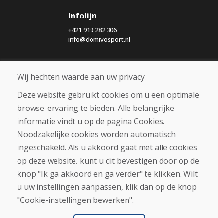
Infolijn
+421 919 282 306
info@domivosport.nl
Over ons
Wij hechten waarde aan uw privacy.
Blog
Over ons
Deze website gebruikt cookies om u een optimale
Winkel
browse-ervaring te bieden. Alle belangrijke
Contact
informatie vindt u op de pagina Cookies.
Noodzakelijke cookies worden automatisch
Aankoop
ingeschakeld. Als u akkoord gaat met alle cookies
Eshop
Algemene voorwaarden
op deze website, kunt u dit bevestigen door op de
Vervoer
knop "Ik ga akkoord en ga verder" te klikken. Wilt
Betaling
u uw instellingen aanpassen, klik dan op de knop
Klacht
Retourneren en ruilen van goederen
"Cookie-instellingen bewerken".
Privacybeleid
Cookies