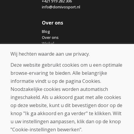
+421 919 282 306
info@domivosport.nl
Over ons
Blog
Over ons
Winkel
Contact
Wij hechten waarde aan uw privacy.
Deze website gebruikt cookies om u een optimale
Aankoop
browse-ervaring te bieden. Alle belangrijke
Eshop
Algemene voorwaarden
informatie vindt u op de pagina Cookies.
Vervoer
Noodzakelijke cookies worden automatisch
Betaling
ingeschakeld. Als u akkoord gaat met alle cookies
Klacht
Retourneren en ruilen van goederen
op deze website, kunt u dit bevestigen door op de
Privacybeleid
knop "Ik ga akkoord en ga verder" te klikken. Wilt
Cookies
u uw instellingen aanpassen, klik dan op de knop
"Cookie-instellingen bewerken".