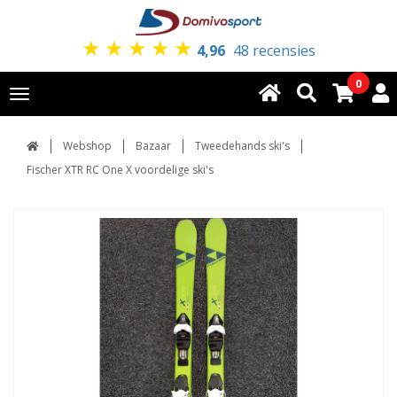
★
★
★
★
★
4,96
48 recensies
0
Toggle
navigation
Webshop
Bazaar
Tweedehands ski's
Fischer XTR RC One X voordelige ski's