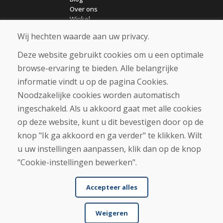
Over ons
Winkel
Contact
Wij hechten waarde aan uw privacy.
Deze website gebruikt cookies om u een optimale
Aankoop
browse-ervaring te bieden. Alle belangrijke
Eshop
Algemene voorwaarden
informatie vindt u op de pagina Cookies.
Vervoer
Noodzakelijke cookies worden automatisch
Betaling
ingeschakeld. Als u akkoord gaat met alle cookies
Klacht
Retourneren en ruilen van goederen
op deze website, kunt u dit bevestigen door op de
Privacybeleid
knop "Ik ga akkoord en ga verder" te klikken. Wilt
Cookies
u uw instellingen aanpassen, klik dan op de knop
"Cookie-instellingen bewerken".
Accepteer alles
Weigeren