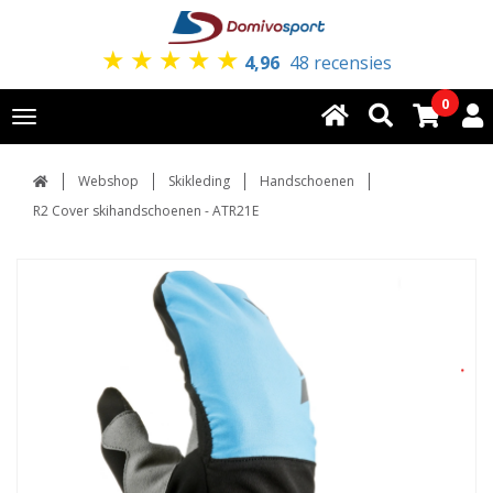
★
★
★
★
★
4,96
48 recensies
0
Toggle
navigation
Webshop
Skikleding
Handschoenen
R2 Cover skihandschoenen - ATR21E