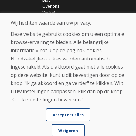
Over ons
Winkel
Contact
Wij hechten waarde aan uw privacy.
Deze website gebruikt cookies om u een optimale
Aankoop
browse-ervaring te bieden. Alle belangrijke
Eshop
Algemene voorwaarden
informatie vindt u op de pagina Cookies.
Vervoer
Noodzakelijke cookies worden automatisch
Betaling
ingeschakeld. Als u akkoord gaat met alle cookies
Klacht
Retourneren en ruilen van goederen
op deze website, kunt u dit bevestigen door op de
Privacybeleid
knop "Ik ga akkoord en ga verder" te klikken. Wilt
Cookies
u uw instellingen aanpassen, klik dan op de knop
"Cookie-instellingen bewerken".
Accepteer alles
Weigeren