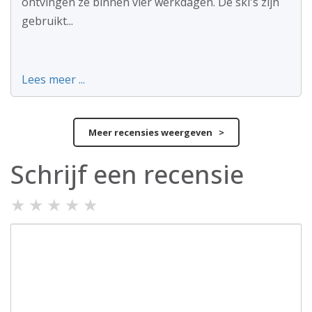
ontvingen ze binnen vier werkdagen. De ski's zijn
gebruikt...
Lees meer ...
Meer recensies weergeven >
Schrijf een recensie
★
★
★
★
★