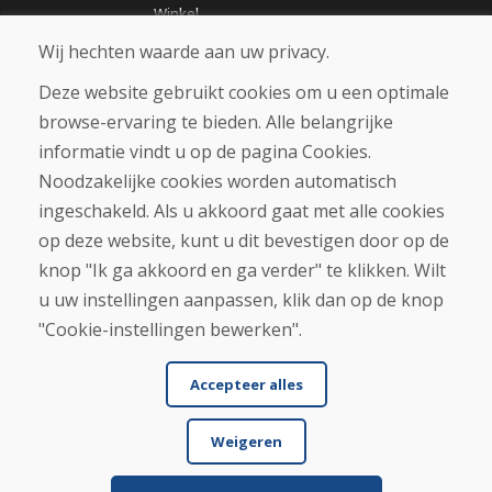
Winkel
Contact
Wij hechten waarde aan uw privacy.
Deze website gebruikt cookies om u een optimale
Aankoop
browse-ervaring te bieden. Alle belangrijke
Eshop
Algemene voorwaarden
informatie vindt u op de pagina Cookies.
Vervoer
Noodzakelijke cookies worden automatisch
Betaling
ingeschakeld. Als u akkoord gaat met alle cookies
Klacht
Retourneren en ruilen van goederen
op deze website, kunt u dit bevestigen door op de
Privacybeleid
knop "Ik ga akkoord en ga verder" te klikken. Wilt
Cookies
u uw instellingen aanpassen, klik dan op de knop
"Cookie-instellingen bewerken".
Accepteer alles
Weigeren
© DOMIVOSPORT 2026, alle rechten voorbehouden
DUFEKSOFT
-
websitecreatie
,
e-shop creatie