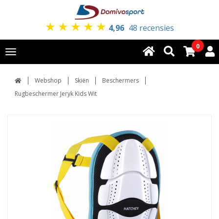
★
★
★
★
★
4,96
48 recensies
0
Toggle
navigation
Webshop
Skiën
Beschermers
Rugbeschermer Jeryk Kids Wit