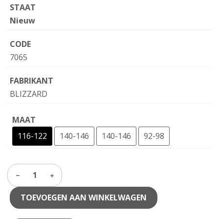
STAAT
Nieuw
CODE
7065
FABRIKANT
BLIZZARD
MAAT
116-122
140-146
140-146
92-98
1
TOEVOEGEN AAN WINKELWAGEN