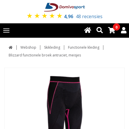
★
★
★
★
★
4,96
48 recensies
0
Toggle
navigation
Webshop
Skikleding
Functionele kleding
Blizzard functionele broek antraciet, meisjes