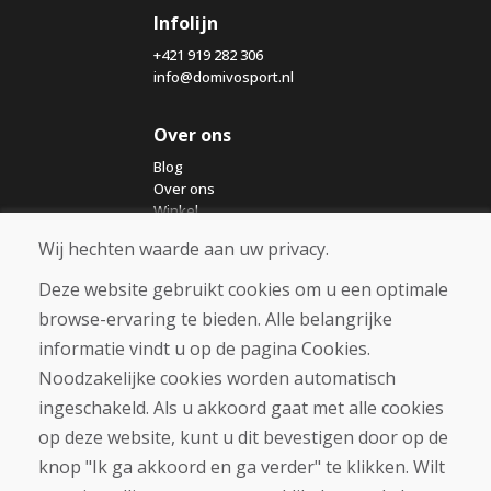
Infolijn
+421 919 282 306
info@domivosport.nl
Over ons
Blog
Over ons
Winkel
Contact
Wij hechten waarde aan uw privacy.
Deze website gebruikt cookies om u een optimale
Aankoop
browse-ervaring te bieden. Alle belangrijke
Eshop
Algemene voorwaarden
informatie vindt u op de pagina Cookies.
Vervoer
Noodzakelijke cookies worden automatisch
Betaling
ingeschakeld. Als u akkoord gaat met alle cookies
Klacht
Retourneren en ruilen van goederen
op deze website, kunt u dit bevestigen door op de
Privacybeleid
knop "Ik ga akkoord en ga verder" te klikken. Wilt
Cookies