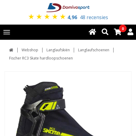
★
★
★
★
★
4,96
48 recensies
0
Toggle
navigation
Webshop
Langlaufskiën
Langlaufschoenen
Fischer RC3 Skate hardloopschoenen