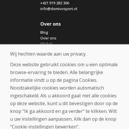
+421 919 282 306
info@domivosport.nl
Over ons
Blog
Over ons
Winkel
Contact
Wij hechten waarde aan uw privacy.
Deze website gebruikt cookies om u een optimale
Aankoop
browse-ervaring te bieden. Alle belangrijke
Eshop
Algemene voorwaarden
informatie vindt u op de pagina Cookies.
Vervoer
Noodzakelijke cookies worden automatisch
Betaling
ingeschakeld. Als u akkoord gaat met alle cookies
Klacht
Retourneren en ruilen van goederen
op deze website, kunt u dit bevestigen door op de
Privacybeleid
knop "Ik ga akkoord en ga verder" te klikken. Wilt
Cookies
u uw instellingen aanpassen, klik dan op de knop
"Cookie-instellingen bewerken".