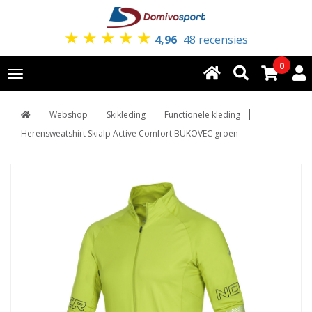
★
★
★
★
★
4,96
48 recensies
0
Toggle
navigation
Webshop
Skikleding
Functionele kleding
Herensweatshirt Skialp Active Comfort BUKOVEC groen