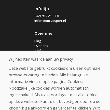
Infolijn
+421 919 282 306
info@domivosport.nl
Over ons
Blog
Over ons
Winkel
Contact
Wij hechten waarde aan uw privacy.
Deze website gebruikt cookies om u een optimale
Aankoop
browse-ervaring te bieden. Alle belangrijke
Eshop
Algemene voorwaarden
informatie vindt u op de pagina Cookies.
Vervoer
Noodzakelijke cookies worden automatisch
Betaling
ingeschakeld. Als u akkoord gaat met alle cookies
Klacht
Retourneren en ruilen van goederen
op deze website, kunt u dit bevestigen door op de
Privacybeleid
knop "Ik ga akkoord en ga verder" te klikken. Wilt