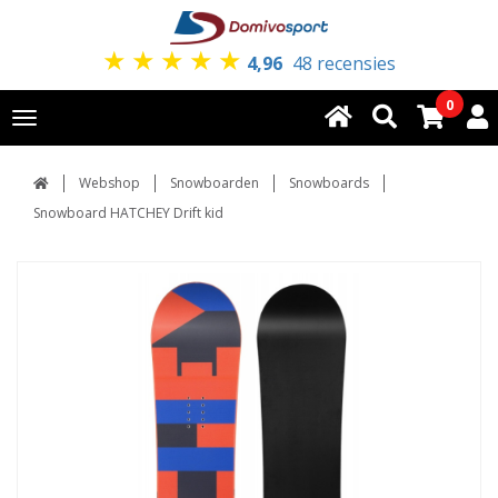
★
★
★
★
★
4,96
48 recensies
0
Toggle
navigation
Webshop
Snowboarden
Snowboards
Snowboard HATCHEY Drift kid