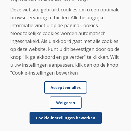
Deze website gebruikt cookies om u een optimale
Aankoop
browse-ervaring te bieden. Alle belangrijke
Eshop
Algemene voorwaarden
informatie vindt u op de pagina Cookies.
Vervoer
Noodzakelijke cookies worden automatisch
Betaling
ingeschakeld. Als u akkoord gaat met alle cookies
Klacht
Retourneren en ruilen van goederen
op deze website, kunt u dit bevestigen door op de
Privacybeleid
knop "Ik ga akkoord en ga verder" te klikken. Wilt
Cookies
u uw instellingen aanpassen, klik dan op de knop
"Cookie-instellingen bewerken".
Accepteer alles
Weigeren
© DOMIVOSPORT 2026, alle rechten voorbehouden
DUFEKSOFT
-
websitecreatie
,
e-shop creatie
Cookie-instellingen bewerken