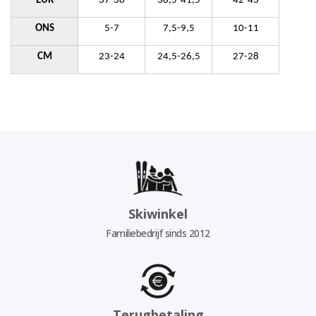
EUR
37-38
38,5-41,5
42-43
ONS
5-7
7,5-9,5
10-11
CM
23-24
24,5-26,5
27-28
Skiwinkel
Familiebedrijf sinds 2012
Terugbetaling