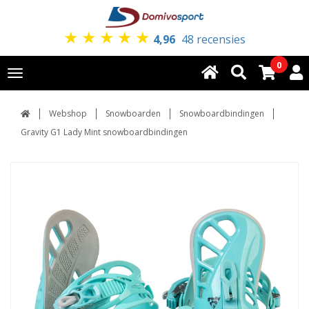
★
★
★
★
★
4,96
48 recensies
0
Toggle
navigation
Webshop
Snowboarden
Snowboardbindingen
Gravity G1 Lady Mint snowboardbindingen