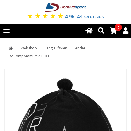
★
★
★
★
★
4,96
48 recensies
0
Toggle
navigation
Webshop
Langlaufskiën
Ander
R2 Pompommuts ATK03E