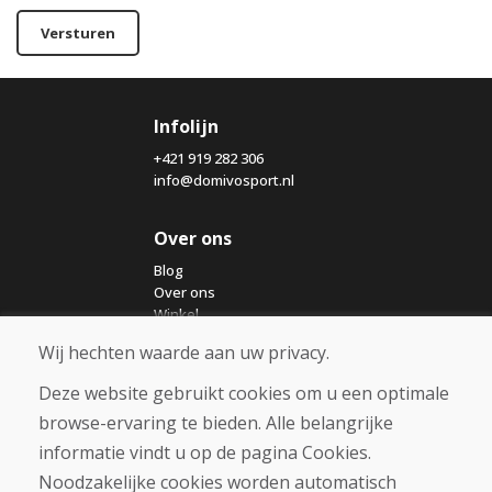
Versturen
Infolijn
+421 919 282 306
info@domivosport.nl
Over ons
Blog
Over ons
Winkel
Contact
Wij hechten waarde aan uw privacy.
Deze website gebruikt cookies om u een optimale
Aankoop
browse-ervaring te bieden. Alle belangrijke
Eshop
Algemene voorwaarden
informatie vindt u op de pagina Cookies.
Vervoer
Noodzakelijke cookies worden automatisch
Betaling