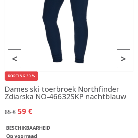
<
>
KORTING 30 %
Dames ski-toerbroek Northfinder
Zdiarska NO-46632SKP nachtblauw
59 €
85 €
BESCHIKBAARHEID
Op voorraad