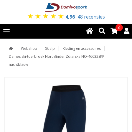
★
★
★
★
★
4,96
48 recensies
0
Toggle
navigation
Webshop
Skialp
Kleding en accessoires
Dames ski-toerbroek Northfinder Zdiarska NO-46632SKP
nachtblauw