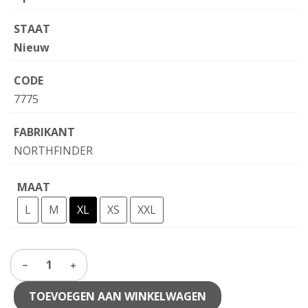
STAAT
Nieuw
CODE
7775
FABRIKANT
NORTHFINDER
MAAT
L
M
XL
XS
XXL
1
TOEVOEGEN AAN WINKELWAGEN