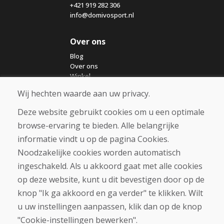
+421 919 282 306
info@domivosport.nl
Over ons
Blog
Over ons
Winkel
Contact
Wij hechten waarde aan uw privacy.
Deze website gebruikt cookies om u een optimale
Aankoop
browse-ervaring te bieden. Alle belangrijke
Eshop
Algemene voorwaarden
informatie vindt u op de pagina Cookies.
Vervoer
Noodzakelijke cookies worden automatisch
Betaling
ingeschakeld. Als u akkoord gaat met alle cookies
Klacht
Retourneren en ruilen van goederen
op deze website, kunt u dit bevestigen door op de
Privacybeleid
knop "Ik ga akkoord en ga verder" te klikken. Wilt
Cookies
u uw instellingen aanpassen, klik dan op de knop
"Cookie-instellingen bewerken".