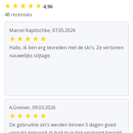
★
★
★
★
★
4,96
48 recensies
Marcel Kapitschke, 07.05.2026
★
★
★
★
★
Hallo, ik ben erg tevreden met de ski's. Ze vertonen
nauwelijks slijtage.
A.Greiner, 09.03.2026
★
★
★
★
★
De gebruikte ski's werden binnen 5 dagen goed
verpakt geleverd. Ik had ze in het weekend besteld.