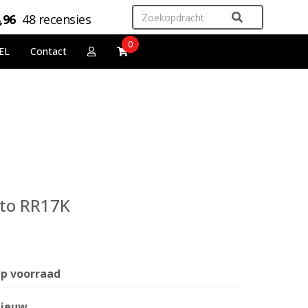
,96
48 recensies
0
EL
Contact
yto RR17K
p voorraad
ieuw