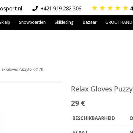
★
★
★
★
★
osport.nl
+421 919 282 306
4
Skialp
Snowboarden
Skikleding
Bazaar
GROOTHAND
elax Gloves Puzzyto RR17K
Relax Gloves Puzz
29 €
BESCHIKBAARHEID
O
STAAT
N