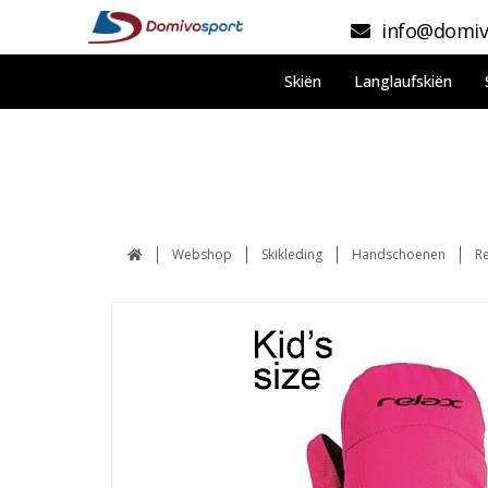
info@domiv
Skiën
Langlaufskiën
Webshop
Skikleding
Handschoenen
R