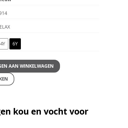
914
ELAX
4Y
6Y
GEN AAN WINKELWAGEN
JKEN
en kou en vocht voor