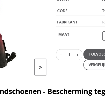
CODE
7
FABRIKANT
R
MAAT
TOEVOE
1
VERGELI
>
andschoenen - Bescherming teg