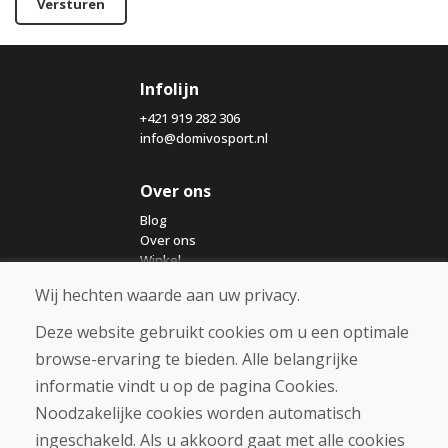
Versturen
Infolijn
+421 919 282 306
info@domivosport.nl
Over ons
Blog
Over ons
Winkel
Contact
Wij hechten waarde aan uw privacy.
Deze website gebruikt cookies om u een optimale
Aankoop
browse-ervaring te bieden. Alle belangrijke
Eshop
Algemene voorwaarden
informatie vindt u op de pagina Cookies.
Vervoer
Noodzakelijke cookies worden automatisch
Betaling
ingeschakeld. Als u akkoord gaat met alle cookies
Klacht