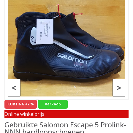
<
>
KORTING 47 %
Verkoop
Online winkelprijs
Gebruikte Salomon Escape 5 Prolink-
NNN hardloopschoenen