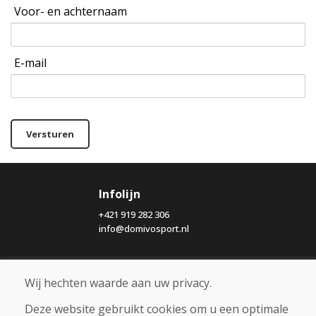
Voor- en achternaam
E-mail
Versturen
Infolijn
+421 919 282 306
info@domivosport.nl
Over ons
Wij hechten waarde aan uw privacy.
Blog
Over ons
Deze website gebruikt cookies om u een optimale
Winkel