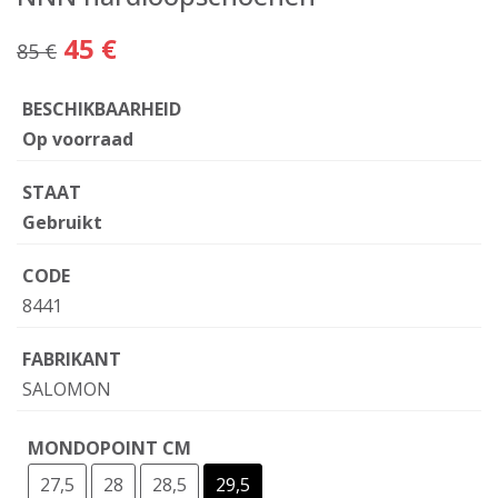
45 €
85 €
BESCHIKBAARHEID
Op voorraad
STAAT
Gebruikt
CODE
8441
FABRIKANT
SALOMON
MONDOPOINT CM
27,5
28
28,5
29,5