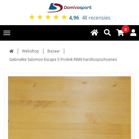
★
★
★
★
★
4,96
48 recensies
0
Toggle
navigation
Webshop
Bazaar
Gebruikte Salomon Escape 5 Prolink-NNN hardloopschoenen