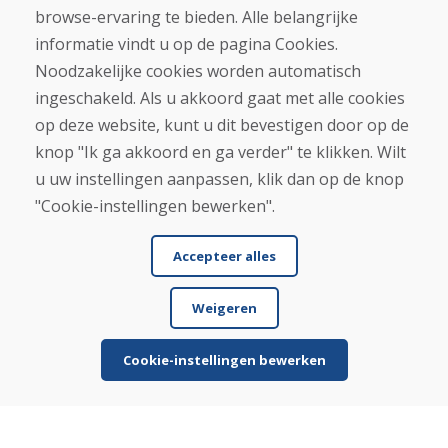
browse-ervaring te bieden. Alle belangrijke
Contact
informatie vindt u op de pagina Cookies.
Aankoop
Noodzakelijke cookies worden automatisch
ingeschakeld. Als u akkoord gaat met alle cookies
Eshop
Algemene voorwaarden
op deze website, kunt u dit bevestigen door op de
Vervoer
knop "Ik ga akkoord en ga verder" te klikken. Wilt
Betaling
u uw instellingen aanpassen, klik dan op de knop
Klacht
Retourneren en ruilen van goederen
"Cookie-instellingen bewerken".
Privacybeleid
Cookies
Accepteer alles
Weigeren
Cookie-instellingen bewerken
© DOMIVOSPORT 2026, alle rechten voorbehouden
DUFEKSOFT
-
websitecreatie
,
e-shop creatie