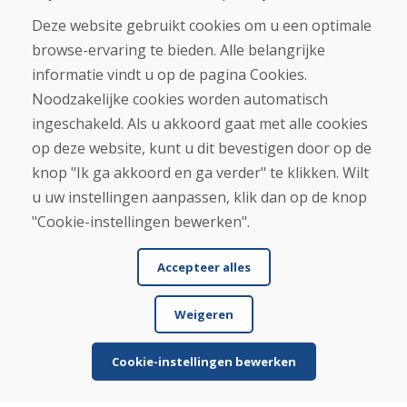
Deze website gebruikt cookies om u een optimale
Infolijn
browse-ervaring te bieden. Alle belangrijke
+421 919 282 306
informatie vindt u op de pagina Cookies.
info@domivosport.nl
Noodzakelijke cookies worden automatisch
ingeschakeld. Als u akkoord gaat met alle cookies
Over ons
op deze website, kunt u dit bevestigen door op de
Blog
knop "Ik ga akkoord en ga verder" te klikken. Wilt
Over ons
Winkel
u uw instellingen aanpassen, klik dan op de knop
Contact
"Cookie-instellingen bewerken".
Aankoop
Accepteer alles
Eshop
Algemene voorwaarden
Weigeren
Vervoer
Betaling
Klacht
Cookie-instellingen bewerken
Retourneren en ruilen van goederen
Privacybeleid