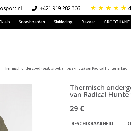
★
★
★
★
★
osport.nl
+421 919 282 306
4
Skialp
Snowboarden
Skikleding
Bazaar
GROOTHAND
Thermisch ondergoed (vest, broek en bivakmuts) van Radical Hunter in kaki
Thermisch ondergo
van Radical Hunter
29 €
BESCHIKBAARHEID
O