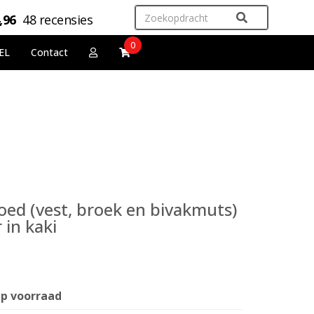
,96
48 recensies
0
EL
Contact
ed (vest, broek en bivakmuts)
 in kaki
p voorraad