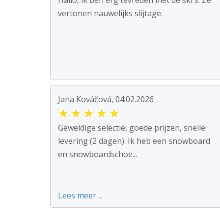
Hallo, ik ben erg tevreden met de ski's. Ze
vertonen nauwelijks slijtage.
Jana Kováčová, 04.02.2026
★
★
★
★
★
Geweldige selectie, goede prijzen, snelle
levering (2 dagen). Ik heb een snowboard
en snowboardschoe...
Lees meer ...