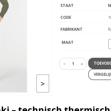
STAAT
N
CODE
1
FABRIKANT
R
MAAT
TOEVOE
1
VERGELI
>
ki – technisch thermisch