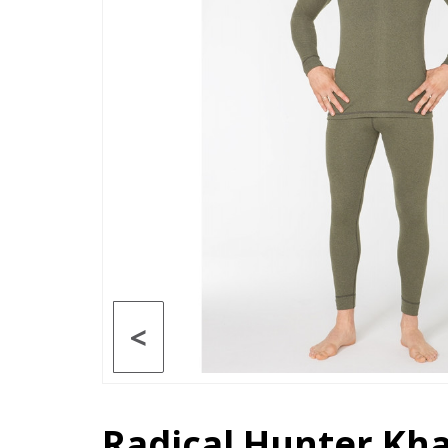
<
Radical Hunter Kha