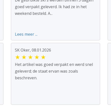
De gebruikte ski's werden binnen 5 dagen
goed verpakt geleverd. Ik had ze in het
weekend besteld. A...
Lees meer ...
SK Oker, 08.01.2026
★
★
★
★
★
Het artikel was goed verpakt en werd snel
geleverd; de staat ervan was zoals
beschreven.