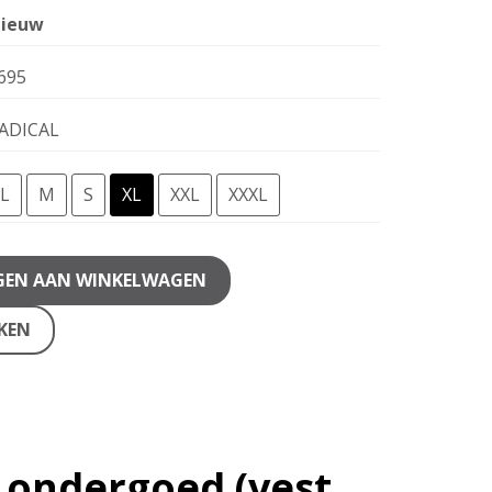
ieuw
695
ADICAL
L
M
S
XL
XXL
XXXL
GEN AAN WINKELWAGEN
JKEN
 ondergoed (vest,